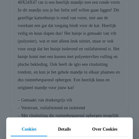
40X24X47 cm is een heerlijk mandje met een ronde vorm.
In dit mandje zou je het liefst zelf willen gaan liggen! Dit
gezellige kattenhuisje is rond van vorm, met aan de
voorkant een gat dat toegang biedt voor de kat. Heerlijk
veilig en knus slapen dus! Het huisje is gemaakt van vilt
(polyester), wat er niet alleen leuk uitziet, maar er ook
voor zorgt dat het huisje isolerend en vuilafstotend is. Het
huisje komt met een kussen met polyestervlies vulling en
pluche bekleding. Ook heeft de iglo een ritssluiting
rondom, en kun je het gehele mandje in elkaar plaatsen en
dus ruimtebesparend opbergen. Een heerlijk knus en
origineel mandje voor jouw kat!
– Gemaakt van donkergrijs vilt
– Vormvast, vuilafstotend en isolerend
– Met ritssluiting die ruimtebesparend opbergen mogelijk
maakt
Cookies
Details
Over Cookies
– Leuke, originele vorm
– Met kussen van polyestervlies