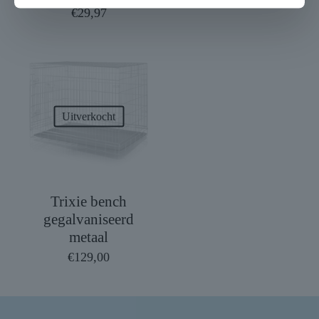
€
29,97
Uitverkocht
Trixie bench
gegalvaniseerd
metaal
€
129,00