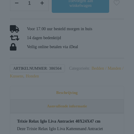
Toevoegen aan
winkelwagen
relax
iglo
liva
antraciet
Voor 17.00 uur besteld morgen in huis
aantal
14 dagen bedenktijd
Veilig online betalen via iDeal
ARTIKELNUMMER:
386564
Categorieën:
Bedden / Manden /
Kussens
,
Honden
Beschrijving
Aanvullende informatie
Trixie Relax Iglo Liva Antraciet 40X24X47 cm
Deze Trixie Relax Iglo Liva Kattenmand Antraciet