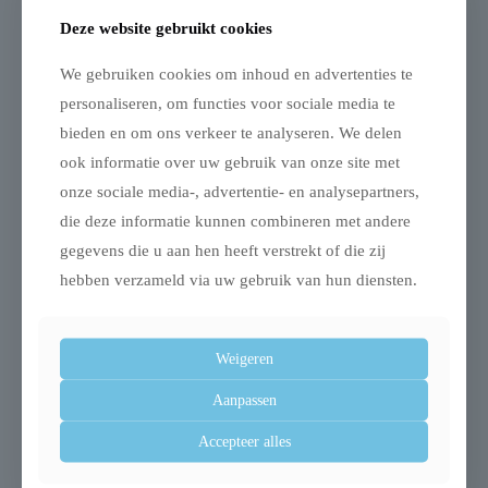
– Kussen te wassen met de hand
Deze website gebruikt cookies
Afmeting: 40X24X47 cm
We gebruiken cookies om inhoud en advertenties te
personaliseren, om functies voor sociale media te
bieden en om ons verkeer te analyseren. We delen
ook informatie over uw gebruik van onze site met
Gerelateerde producten
onze sociale media-, advertentie- en analysepartners,
die deze informatie kunnen combineren met andere
gegevens die u aan hen heeft verstrekt of die zij
hebben verzameld via uw gebruik van hun diensten.
Uitverkocht
Weigeren
Aanpassen
Accepteer alles
Trixie aqua toy ring
Trixie benche home
tpr drijvend assorti
kennel hond / kat wit