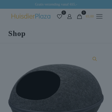
Gratis verzending vanaf €65,-
0
0
€0,00
Shop