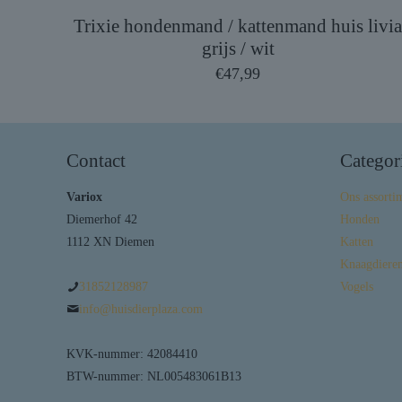
Trixie hondenmand / kattenmand huis livi
grijs / wit
€
47,99
Contact
Categor
Variox
Ons assorti
Diemerhof 42
Honden
1112 XN Diemen
Katten
Knaagdieren
31852128987
Vogels
info@huisdierplaza.com
KVK-nummer: 42084410
BTW-nummer: NL005483061B13