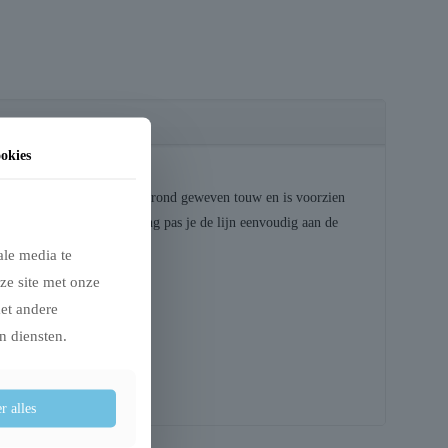
okies
trieverlijn is gemaakt van rond geweven touw en is voorzien
lus met anti-trekvoorziening pas je de lijn eenvoudig aan de
ale media te
ze site met onze
met andere
n diensten.
r alles