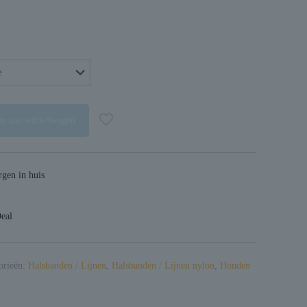
rijsklasse:
13,00
t
13,99
n aan winkelwagen
gen in huis
Deal
orieën:
Halsbanden / Lijnen
,
Halsbanden / Lijnen nylon
,
Honden