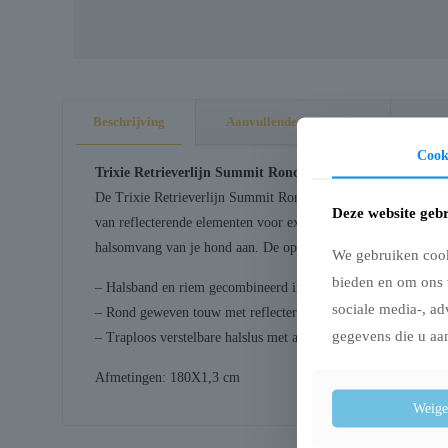
Beschrijving
Aanvullende informatie
Cook
Trixie Retrieverlijn Summit Rond Touw Reflecterend Oli
De Trixie Retrieverlijn Summit Rond Touw Reflecterend Olijfg
Deze website gebr
van reflecterende elementen voor extra zichtbaarheid tijdens 
halsomvang van je hond aan. De opvallende olijfgroene kleur ge
We gebruiken cooki
bieden en om ons 
– Halsband en riem gecombineerd in één product
sociale media-, ad
– Rond geweven touw met reflecterende elementen
gegevens die u aan
– Traploos verstelbare halslus met anti-trekvoorziening
Afmetingen: 180X1,3 cm
Weige