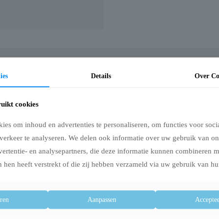
ies
Details
Over Co
jfgroen 180X1,3 cm
roen is een praktische combinatie van halsband en hondenriem in één. Deze re
uikt cookies
wandelingen in schemerige omstandigheden. Dankzij de traploos verstelbare hals
eft de lijn bovendien een sportieve uitstraling.
es om inhoud en advertenties te personaliseren, om functies voor soci
verkeer te analyseren. We delen ook informatie over uw gebruik van on
vertentie- en analysepartners, die deze informatie kunnen combineren 
 hen heeft verstrekt of die zij hebben verzameld via uw gebruik van hu
ren
Aanpassen
Acceptee