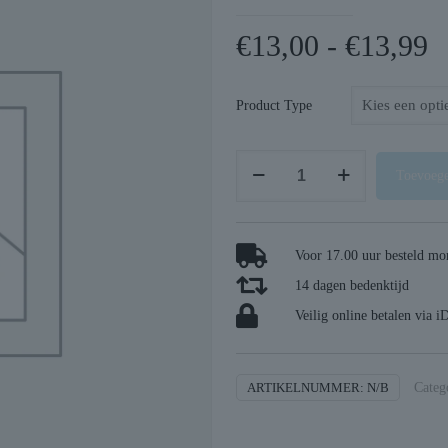
P
€
13,00
-
€
13,99
€
to
Product Type
€
Trixie
Toevoege
retrieverlijn
summit
rond
Voor 17.00 uur besteld mor
touw
14 dagen bedenktijd
olijfgroen
aantal
Veilig online betalen via i
ARTIKELNUMMER:
N/B
Categ