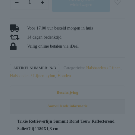
winkelwagen
retrieverlijn
summit
rond
touw
Voor 17.00 uur besteld morgen in huis
reflecterend
14 dagen bedenktijd
salie
Veilig online betalen via iDeal
/
olijf
aantal
ARTIKELNUMMER:
N/B
Categorieën:
Halsbanden / Lijnen
,
Halsbanden / Lijnen nylon
,
Honden
Beschrijving
Aanvullende informatie
Trixie Retrieverlijn Summit Rond Touw Reflecterend
Salie/Olijf 180X1,3 cm