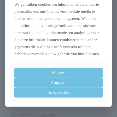
Gerelateerde producten
We gebruiken cookies om inhoud en advertenties te
personaliseren, om functies voor sociale media te
bieden en om ons verkeer te analyseren. We delen
ook informatie over uw gebruik van onze site met
onze sociale media-, advertentie- en analysepartners,
Uitverkocht
Uitverkocht
die deze informatie kunnen combineren met andere
gegevens die u aan hen heeft verstrekt of die zij
hebben verzameld via uw gebruik van hun diensten.
Trixie trap lichtgrijs
Trixie natura
Weigeren
puppyren
€
89,99
gegalvaniseerd
Aanpassen
metaal 8 panelen
Accepteer alles
€
89,99