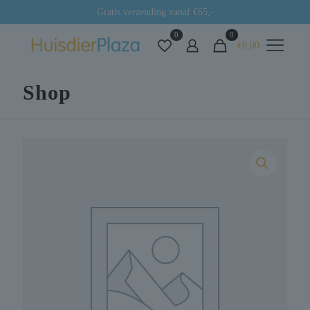
Gratis verzending vanaf €65,-
0
0
€0,00
Shop