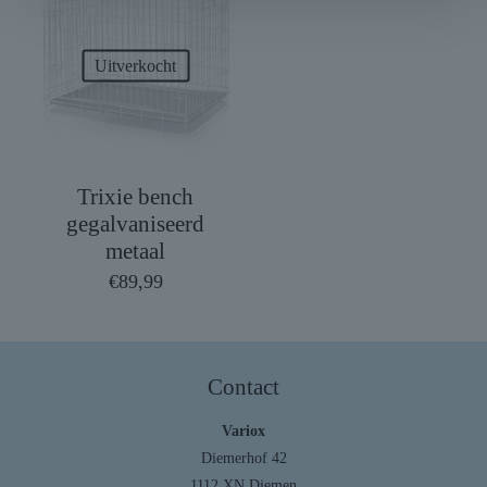
Uitverkocht
Trixie bench
gegalvaniseerd
metaal
€
89,99
Contact
Variox
Diemerhof 42
1112 XN Diemen