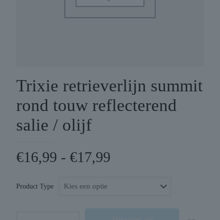
Trixie retrieverlijn summit
rond touw reflecterend
salie / olijf
Prijsklasse:
€
16,99
-
€
17,99
€16,99
tot
Product Type
€17,99
Trixie
Toevoegen aan