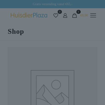
Gratis verzending vanaf €65,-
0
0
€0,00
Shop