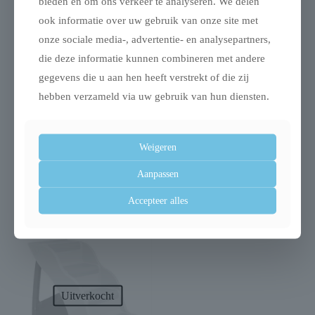
bieden en om ons verkeer te analyseren. We delen
ook informatie over uw gebruik van onze site met
Uitverkocht
onze sociale media-, advertentie- en analysepartners,
die deze informatie kunnen combineren met andere
gegevens die u aan hen heeft verstrekt of die zij
hebben verzameld via uw gebruik van hun diensten.
Trixie benche home
Trixie sofa mand
kennel hond / kat wit
nero
Weigeren
meubelbeschermer
grijs
Aanpassen
€
37,99
Accepteer alles
Uitverkocht