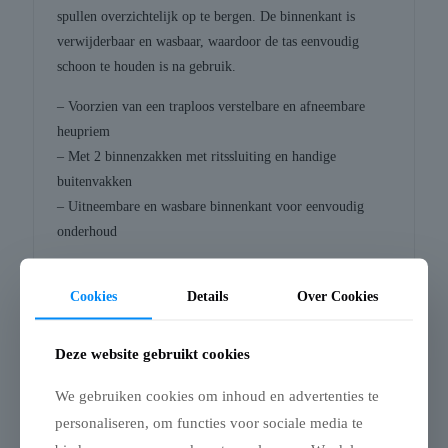
spullen overzichtelijk op te bergen. De binnenkant is
verwijderbaar en wasbaar, waardoor de tas eenvoudig
schoon te houden is na gebruik.
– Voorzien van een traploos verstelbare en afneembare
heupriem
– Met 2 binnenzakken met ritssluiting en handige
buitenvakken
– Uitneembare en wasbare binnenkant voor eenvoudig
onderhoud
Afmetingen: 16X21 cm
Cookies
Details
Over Cookies
Deze website gebruikt cookies
Gerelateerde producten
We gebruiken cookies om inhoud en advertenties te
personaliseren, om functies voor sociale media te