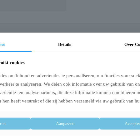
ies
Details
Over Co
3X27 cm
raktische draagtas voor het vervoeren van kleine honden tot 7 kg. De combinat
een goede ventilatie en zicht op de omgeving. Dankzij de bevestigingsklemmen k
uikt cookies
aakt van polyester, eenvoudig schoon te maken met een vochtige doek en voor
es om inhoud en advertenties te personaliseren, om functies voor soci
verkeer te analyseren. We delen ook informatie over uw gebruik van on
vertentie- en analysepartners, die deze informatie kunnen combineren 
 hen heeft verstrekt of die zij hebben verzameld via uw gebruik van hu
ren
Aanpassen
Acceptee