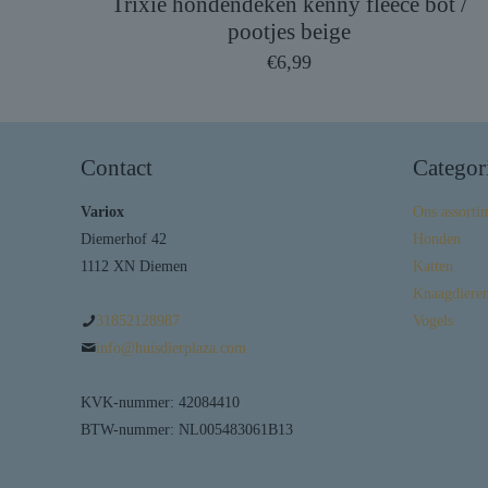
Trixie hondendeken kenny fleece bot /
pootjes beige
€
6,99
Contact
Categor
Variox
Ons assorti
Diemerhof 42
Honden
1112 XN Diemen
Katten
Knaagdieren
31852128987
Vogels
info@huisdierplaza.com
KVK-nummer: 42084410
BTW-nummer: NL005483061B13