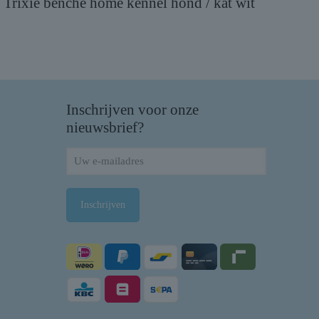
Trixie benche home kennel hond / kat wit
Inschrijven voor onze
nieuwsbrief?