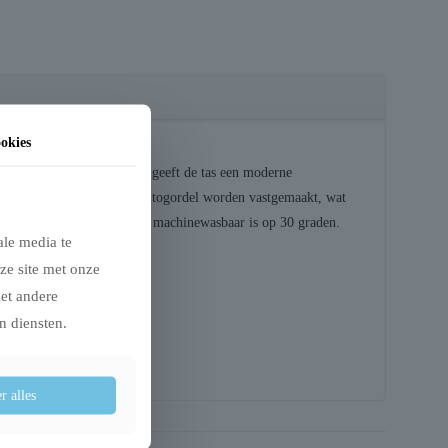
okies
ie van beige en olijfgroen geeft de tas een moderne
an de tas aan een riem of autogordel worden vastgemaakt, wat
zien van een bekleding die machinewasbaar is op 30 graden.
ale media te
ze site met onze
met andere
n diensten.
r alles