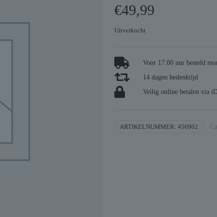
€
49,99
Uitverkocht
Voor 17.00 uur besteld mor
14 dagen bedenktijd
Veilig online betalen via i
ARTIKELNUMMER:
456902
Ca