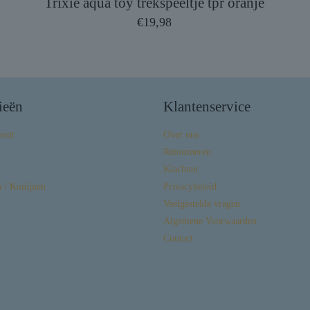
Trixie aqua toy trekspeeltje tpr oranje
€
19,98
ieën
Klantenservice
ment
Over ons
Retourneren
Klachten
 / Konijnen
Privacybeleid
Veelgestelde vragen
Algemene Voorwaarden
Contact