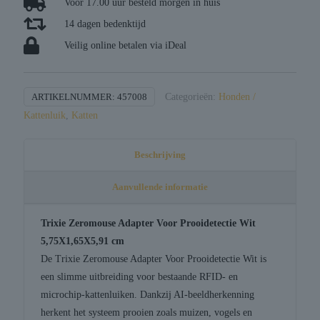
Voor 17.00 uur besteld morgen in huis
14 dagen bedenktijd
Veilig online betalen via iDeal
ARTIKELNUMMER:
457008
Categorieën:
Honden /
Kattenluik
,
Katten
Beschrijving
Aanvullende informatie
Trixie Zeromouse Adapter Voor Prooidetectie Wit
5,75X1,65X5,91 cm
De Trixie Zeromouse Adapter Voor Prooidetectie Wit is
een slimme uitbreiding voor bestaande RFID- en
microchip-kattenluiken. Dankzij AI-beeldherkenning
herkent het systeem prooien zoals muizen, vogels en