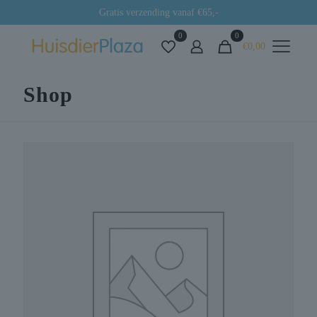
Gratis verzending vanaf €65,-
0
0
€0,00
Shop