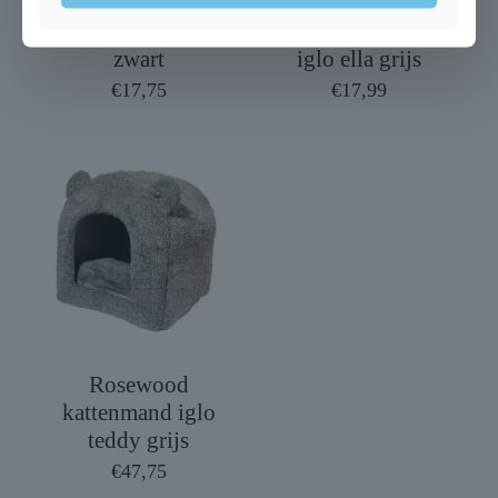
Radiator hangmat
Trixie kattenmand
zwart
iglo ella grijs
€
17,75
€
17,99
Rosewood
kattenmand iglo
teddy grijs
€
47,75