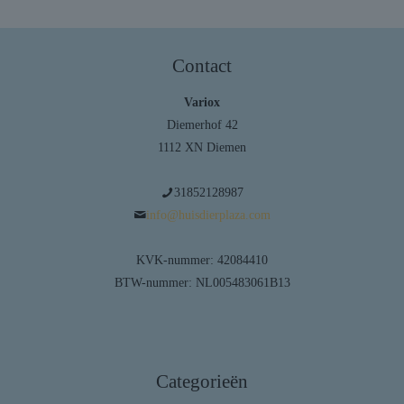
Contact
Variox
Diemerhof 42
1112 XN Diemen
31852128987
info@huisdierplaza.com
KVK-nummer: 42084410
BTW-nummer: NL005483061B13
Categorieën