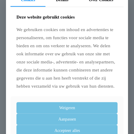
– Volledige dag- en nachtfunctie dankzij IR-nachtzicht
– Eenvoudig te installeren op diverse bestaande RFID- en
Deze website gebruikt cookies
microchip-kattenluiken
We gebruiken cookies om inhoud en advertenties te
Afmetingen: 5,75X1,65X5,91 cm
personaliseren, om functies voor sociale media te
bieden en om ons verkeer te analyseren. We delen
ook informatie over uw gebruik van onze site met
onze sociale media-, advertentie- en analysepartners,
Gerelateerde producten
die deze informatie kunnen combineren met andere
gegevens die u aan hen heeft verstrekt of die zij
hebben verzameld via uw gebruik van hun diensten.
Weigeren
Aanpassen
Accepteer alles