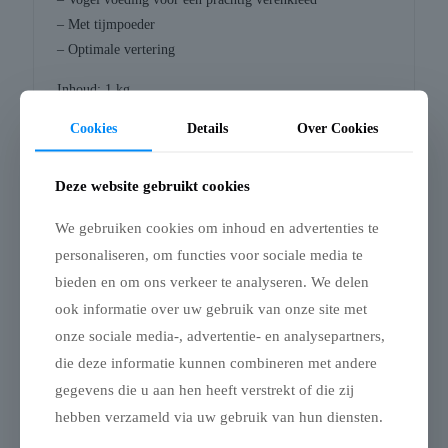
– Met tijmpoeder
– Optimale vertering
Inhoud: 1 kg
Cookies
Details
Over Cookies
Samenstelling: Zaden, granen, plantaardige bijproducten,
kruiden, vruchten (min. 3% waarvan 30% kiwi), ei en
eiproducten, plantaardige eiwitten, mineralen (2%
Deze website gebruikt cookies
oestergrit), suiker, oliën en vetten, gist, tijmpoeder,
We gebruiken cookies om inhoud en advertenties te
brandnetel en zeewier
personaliseren, om functies voor sociale media te
Analytische bestanddelen: Ruw eiwit 13%, ruw vet 7%,
bieden en om ons verkeer te analyseren. We delen
ruwe as 3%, ruwe celstof 6%, calcium 0,9%, fosfor 0,4%,
ook informatie over uw gebruik van onze site met
lysine 0,2%, methionine 0,2%
onze sociale media-, advertentie- en analysepartners,
Toevoegingen: Vitamine A 1600 IE, vitamine D3 520 IE,
die deze informatie kunnen combineren met andere
vitamine E 4 mg, vitamine C 5,6 mg, koper 0,35 mg, EU
gegevens die u aan hen heeft verstrekt of die zij
toegestane kleurstoffen
hebben verzameld via uw gebruik van hun diensten.