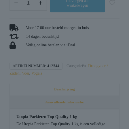
Toevoegen aan
winkelwagen
parkieten
top
quality
aantal
Voor 17.00 uur besteld morgen in huis
14 dagen bedenktijd
Veilig online betalen via iDeal
ARTIKELNUMMER:
412544
Categorieën:
Droogvoer /
Zaden
,
Voer
,
Vogels
Beschrijving
Aanvullende informatie
Utopia Parkieten Top Quality 1 kg
De Utopia Parkieten Top Quality 1 kg is een volledige