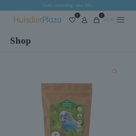
Gratis verzending vanaf €65,-
0
0
€0,00
Shop