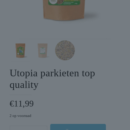
Utopia parkieten top
quality
€
11,99
2 op voorraad
Utopia