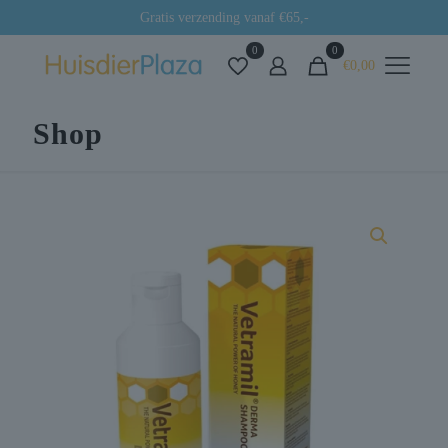
Gratis verzending vanaf €65,-
0
0
€0,00
Shop