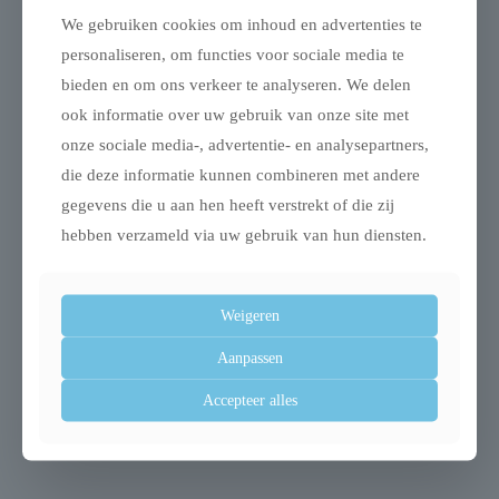
We gebruiken cookies om inhoud en advertenties te
personaliseren, om functies voor sociale media te
bieden en om ons verkeer te analyseren. We delen
Gerelateerde producten
ook informatie over uw gebruik van onze site met
onze sociale media-, advertentie- en analysepartners,
die deze informatie kunnen combineren met andere
gegevens die u aan hen heeft verstrekt of die zij
Uitverkocht
hebben verzameld via uw gebruik van hun diensten.
Weigeren
Trixie hondendeken
Trixie trap lichtgrijs
Aanpassen
kenny fleece bot /
€
89,99
Accepteer alles
pootjes beige
€
6,99