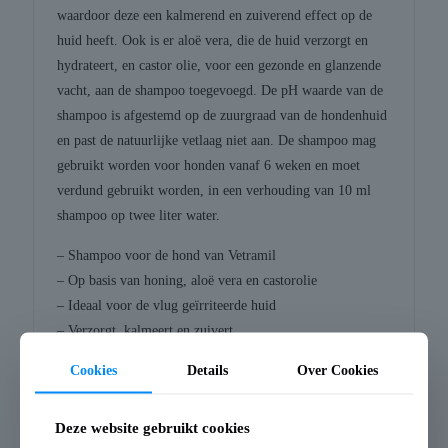
waardoor deze een kalmerend en zuiverend effect op de
huid heeft. Ook is er aloë vera, die de huid verzorgt en
hydrateert, en castor olie, voor een gezonde en glanzende
vacht, aan de shampoo toegevoegd. De pH waarde van de
shampoo is afgestemd op de zuurgraad van de hondenhuid
en past de natuurlijke vetlaag niet aan. De shampoo mag
gebruikt worden voor honden vanaf 6 weken en moet
verdund gebruikt worden, in een verhouding van 10 ml
shampoo op twee liter water.
– Shampoo voor de hond van Vetramil
– Op basis van honing, aloë vera en castorolie
– Ideaal voor de vlug geïrriteerde huid
– Verzorgt, kalmeert en zuivert
– Te gebruiken voor honden vanaf 6 weken
Cookies
Details
Over Cookies
– Verdund gebruiken met 10 ml / 2 liter water
Inhoud: 150 ml
Deze website gebruikt cookies