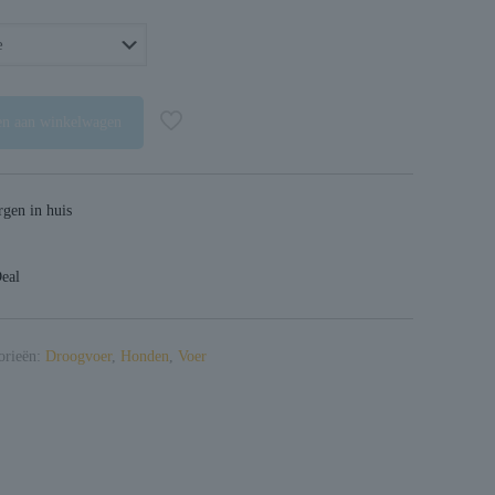
n aan winkelwagen
gen in huis
Deal
orieën:
Droogvoer
,
Honden
,
Voer