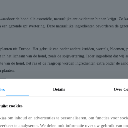
waardoor de hond alle essentiële, natuurlijke antioxidanten binnen krijgt. Zo 
n een gezonde spijsvertering. Deze natuurlijke ingrediënten bevorderen de gez
planten uit Europa. Het gebruik van onder andere kruiden, wortels, bloemen, p
 in het lichaam van de hond, zoals de spijsvertering. Ieder ingrediënt dat wij
te van de hond, het ras of de rasgroep worden ingrediënten extra onder de aan
 planten.
ies
Details
Over Co
e stafford onderzocht. Ook hebben we onderzoek gedaan naar de eigenschappen
 in overleg met vooraanstaande Nederlandse voedingsdeskundige, ingrediënten g
uikt cookies
es om inhoud en advertenties te personaliseren, om functies voor soci
verkeer te analyseren. We delen ook informatie over uw gebruik van on