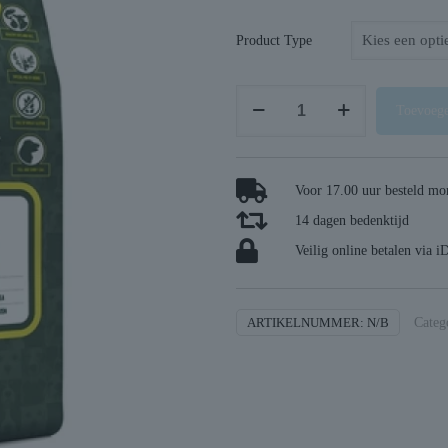
Product Type
Yourdog
Toevoege
amerikaanse
stafford
pup
Voor 17.00 uur besteld mor
aantal
14 dagen bedenktijd
Veilig online betalen via i
ARTIKELNUMMER:
N/B
Categ