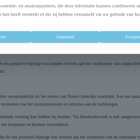
dachtige of houtachtige planten met een zeer aromatische geur. Tijm is door d
vertentie- en analysepartners, die deze informatie kunnen combineren 
hoofdpijn, koliek en zenuwzwakten.
 hen heeft verstrekt of die zij hebben verzameld via uw gebruik van hu
oor de hoge waarden aan vitamine K die het bevat. Daarnaast bevat tijm ook v
eelheid vezels.
ren
Aanpassen
Acceptee
teriële en schimmeldodende werking. Hiernaast stimuleert het de aanmaak van w
alen.
 een positieve bijdrage zou kunnen leveren aan het voorkomen van rasspecifie
der.
ature oorspronkelijk uit het oosten van Noord-Amerika voorkomt. Aan een aanta
 versterken van het immuunsysteem en infecties aan de luchtwegen.
emmende werking kan hebben bij honden. Via bloedonderzoek is ook aangetoond d
 een druipneus en hoesten verminderen.
 dit een positieve bijdrage kan leveren aan het versterken van de weerstand v