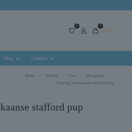
0
0
€0,00
Blog
Contact
Home
Honden
Voer
Droogvoer
Yourdog amerikaanse stafford pup
kaanse stafford pup