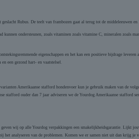
et geslacht Rubus. De teelt van frambozen gaat al terug tot de middeleeuwen en
d kunnen ondersteunen, zoals vitaminen zoals vitamine C, mineralen zoals man
tstekingsremmende eigenschappen en het kan een positieve bijdrage leveren
en een gezond hart- en vaatstelsel.
e varianten Amerikaanse stafford hondenvoer kun je gebruik maken van de volge
e stafford ouder dan 7 jaar adviseren we de Yourdog Amerikaanse stafford sen
 geven wij op alle Yourdog verpakkingen een smakelijkheidsgarantie. Lijkt jo
bij het analyseren van de problemen. Komen we er samen niet uit dan krijg je 