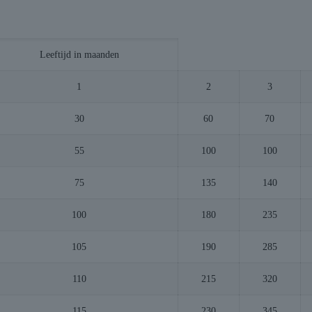
Leeftijd in maanden
1
2
3
30
60
70
55
100
100
75
135
140
100
180
235
105
190
285
110
215
320
115
230
345