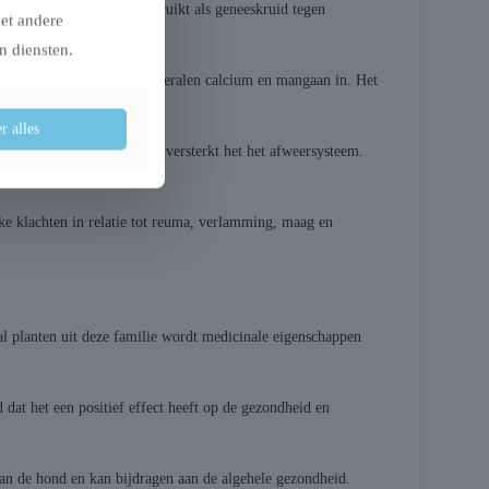
e Grieken en Romeinen gebruikt als geneeskruid tegen
met andere
n diensten.
eel ijzer, maar ook de mineralen calcium en mangaan in. Het
r alles
itte bloedlichaampjes en versterkt het het afweersysteem.
ke klachten in relatie tot reuma, verlamming, maag en
l planten uit deze familie wordt medicinale eigenschappen
at het een positief effect heeft op de gezondheid en
an de hond en kan bijdragen aan de algehele gezondheid.