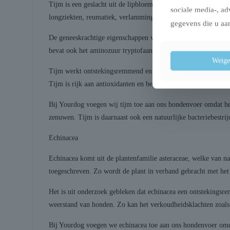
Tijm is een geslacht uit de lipbloemenfamilie. Het omvat krui
sociale media-, ad
longziekten, reumatiek, verlamming, maagkramp, gezwellen, 
gegevens die u aan
De geneeskrachtige eigenschappen van tijm worden bevestigd d
bevat ook het aminozuur tryptofaan en een aanmerkelijke hoev
Weige
Tijm werkt ontstekingsremmend en heeft een krachtige antibac
Tijm is rijk aan antioxidanten en bestrijdt effectief vrije radic
Bij Yourdog voegen wij tijm toe aan ons hondenvoer omdat het
zenuwen. Tijm is daarnaast ook een natuurlijke bacteriebestrij
Echinacea
Echinacea komt uit de plantenfamilie asteraceae, welke van n
toegeschreven. Zo wordt de plant in verband gebracht met het
Het is uit onderzoek gebleken dat echinacea een ontstekingsr
weerstand van honden. Zo kan het verkoudheidsklachten zoals
Bij Yourdog voegen we echinacea toe aan ons hondenvoer omdat