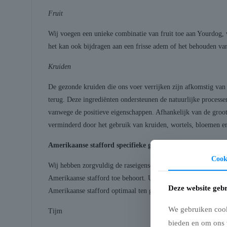
Fruit
Wij voegen een unieke combinatie van fruit toe aan Yourdog, 
het kan ook bijdragen aan een frisse adem of het behouden va
Kruiden
De gezonde kruiden die ons voer verrijken zijn afkomstig van 
terug. Deze ingrediënten ondersteunen de natuurlijke processen
vanwege de positieve eigenschappen. Afhankelijk van de groot
verminderd door het gebruik van kruiden, wortels, bloemen en
Amerikaanse stafford specifieke groente, kruiden en fruit
Cook
Wij hebben zorgvuldig de raseigenschappen van de Amerikaans
Amerikaanse stafford toe behoort. Uit deze onderzoeken zijn,
Deze website gebr
Amerikaanse stafford optimaal ten goede komen.
We gebruiken cooki
Tijm
bieden en om ons 