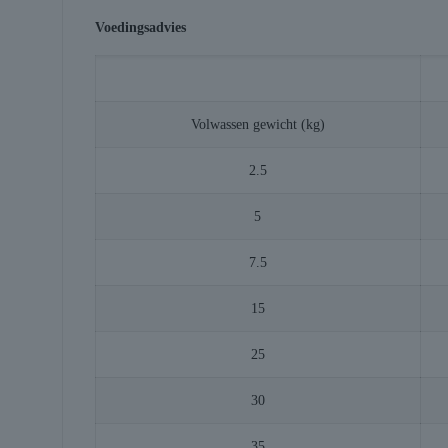
Voedingsadvies
Volwassen gewicht (kg)
2.5
5
7.5
15
25
30
35