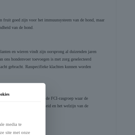
kan fruit goed zijn voor het immuunsysteem van de hond, maar
ondheid van de hond.
lanten en wieren vindt zijn oorsprong al duizenden jaren
 aan ons hondenvoer toevoegen is met zorg geselecteerd
dacht gebracht. Rasspecifieke klachten kunnen worden
okies
 van de FCI-ras sectie en de FCI-rasgroep waar de
eselecteerd die de gezondheid en het welzijn van de
ale media te
ze site met onze