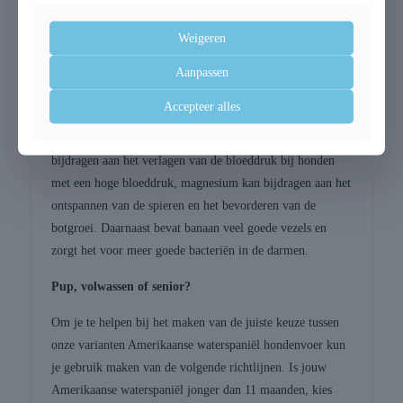
vitamine A, C en B11 (foliumzuur) en de mineralen
kalium, magnesium, ijzer en zink. Het natuurlijke
Weigeren
antioxidant, vitamine C, kan de weerstand versterken.
Vitamine B11, oftewel foliumzuur, kan het
Aanpassen
immuunsysteem ondersteunen en kan bijdragen aan een
Accepteer alles
goed werkend zenuwstelsel. Tevens kan het de kans op
hart- en vaatziekten verminderen. Ook kan kalium
bijdragen aan het verlagen van de bloeddruk bij honden
met een hoge bloeddruk, magnesium kan bijdragen aan het
ontspannen van de spieren en het bevorderen van de
botgroei. Daarnaast bevat banaan veel goede vezels en
zorgt het voor meer goede bacteriën in de darmen.
Pup, volwassen of senior?
Om je te helpen bij het maken van de juiste keuze tussen
onze varianten Amerikaanse waterspaniël hondenvoer kun
je gebruik maken van de volgende richtlijnen. Is jouw
Amerikaanse waterspaniël jonger dan 11 maanden, kies