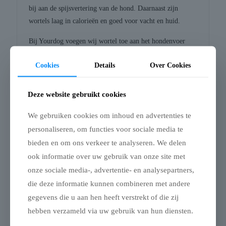
bij aan de spijsvertering van de hond. Daarnaast zijn
wortels laag in calorieën en goed voor vacht en huid.
Bij Yourdog voegen wij wortel toe aan het hondenvoer
omdat dit een positieve bijdrage kan leveren aan het
Cookies
Details
Over Cookies
voorkomen van rasspecifieke klachten in relatie tot de
vacht en huid van de hond. Maar ook ter bevordering van
goed zicht en een gezonde spijsvertering.
Deze website gebruikt cookies
Banaan
We gebruiken cookies om inhoud en advertenties te
personaliseren, om functies voor sociale media te
De bananenplant groeit in tropische gebieden waar de
bieden en om ons verkeer te analyseren. We delen
temperatuur niet onder de 10 graden Celsius komt. Er zijn
ook informatie over uw gebruik van onze site met
zelfs aanwijzingen dat de banaan ongeveer 7.000 jaar
onze sociale media-, advertentie- en analysepartners,
geleden in Nieuw-Guinea zou zijn gecultiveerd. De
benaming is afgeleid van het woord Œbanaana uit de taal
die deze informatie kunnen combineren met andere
van de Wolof bevolking.
gegevens die u aan hen heeft verstrekt of die zij
hebben verzameld via uw gebruik van hun diensten.
Bananen zijn rijk aan vitamines en mineralen. Waaronder