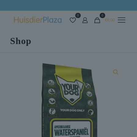
Alles voor uw huisdier op één plek
0
0
€0,00
Shop