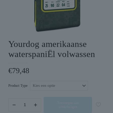
Yourdog amerikaanse
waterspaniËl volwassen
€
79,48
Product Type
Yourdog
Toevoegen aan
winkelwagen
amerikaanse