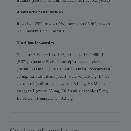
fruitmix (met o.a. banaan), kruidenmix (met o.a. yucca)
Analytische bestandsdelen
Ruw eiwit 25%, ruw vet 9%, ruwe celstof 3,9%, ruw as
6%, Calcium 1,4%, Fosfor 1,1%
Nutritionele waardes
Vitamine A 20.000 IE (E672), vitamine D3 1.400 IE
(E671), vitamine E als all rac-alpha-tocopherylacetat
(3a700) 500 mg, E1 Fe als ijzer(II)sulfaat, monohydraat:
50 mg, E2 I als calciumjodaat, watervrij:1,5 mg, E4 Cu
als koper(II)sulfaat, pentahydraat: 5,0 mg, E5 Mn als
mangaan(II)oxide: 35 mg, E6 Zn als zinkoxide: 65 mg,
E8 Se als natriumseleniet: 0,2 mg.
Gerelateerde producten