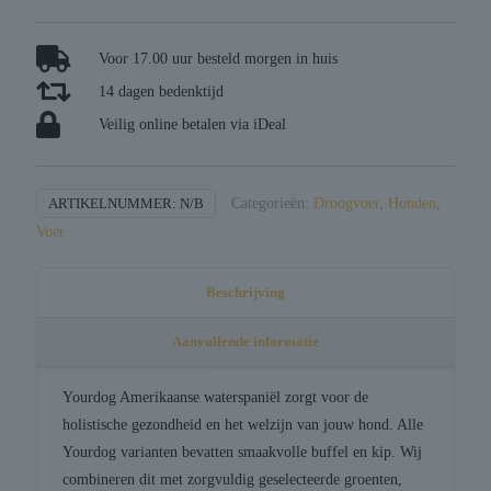
waterspaniËl
volwassen
aantal
Voor 17.00 uur besteld morgen in huis
14 dagen bedenktijd
Veilig online betalen via iDeal
ARTIKELNUMMER:
N/B
Categorieën:
Droogvoer
,
Honden
,
Voer
Beschrijving
Aanvullende informatie
Yourdog Amerikaanse waterspaniël zorgt voor de
holistische gezondheid en het welzijn van jouw hond. Alle
Yourdog varianten bevatten smaakvolle buffel en kip. Wij
combineren dit met zorgvuldig geselecteerde groenten,