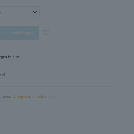
n aan winkelwagen
gen in huis
Deal
orieën:
Droogvoer
,
Honden
,
Voer