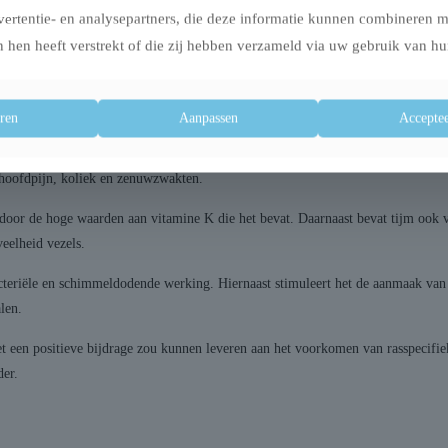
wrichten, kraakbeen, gewrichtsvloeistof en pezen. Glucosamine stimuleert het 
vertentie- en analysepartners, die deze informatie kunnen combineren 
 hen heeft verstrekt of die zij hebben verzameld via uw gebruik van hu
honden met artrose en/of gewrichtsproblemen. Dit is niet alleen het geval bij 
elijke aanleg voor gewrichtsproblemen. Om deze en andere redenen wordt er g
ren
Aanpassen
Acceptee
dachtige of houtachtige planten met een zeer aromatische geur. Tijm is door d
hoofdpijn, koliek en zenuwzwakten.
oor de hoge waarden aan vitamine K die het bevat. Daarnaast bevat tijm ook v
eelheid vezels.
teriële en schimmeldodende werking. Hiernaast stimuleert het de aanmaak van w
alen.
 een positieve bijdrage zou kunnen leveren aan het voorkomen van rasspecifie
der.