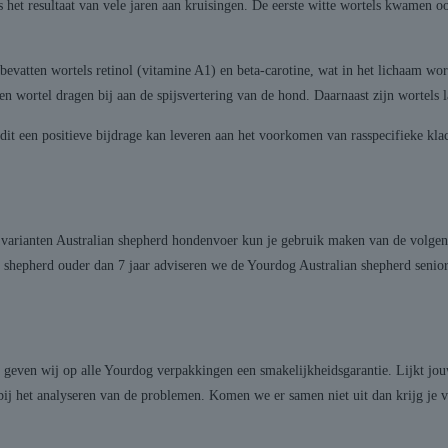
is het resultaat van vele jaren aan kruisingen. De eerste witte wortels kwamen
 bevatten wortels retinol (vitamine A1) en beta-carotine, wat in het lichaam w
en wortel dragen bij aan de spijsvertering van de hond. Daarnaast zijn wortels 
t een positieve bijdrage kan leveren aan het voorkomen van rasspecifieke klach
 varianten Australian shepherd hondenvoer kun je gebruik maken van de volgend
 shepherd ouder dan 7 jaar adviseren we de Yourdog Australian shepherd senior
 geven wij op alle Yourdog verpakkingen een smakelijkheidsgarantie. Lijkt jo
bij het analyseren van de problemen. Komen we er samen niet uit dan krijg je 