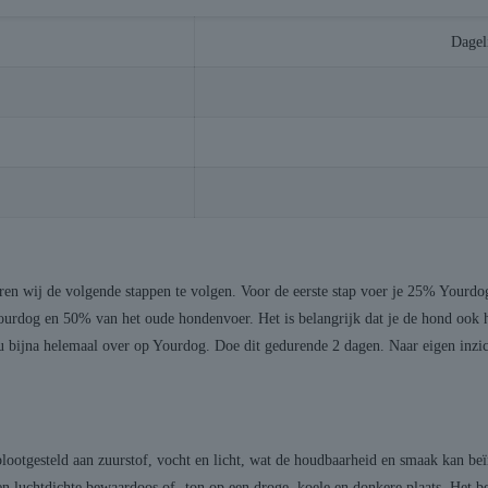
Dagel
ren wij de volgende stappen te volgen. Voor de eerste stap voer je 25% Yourd
rdog en 50% van het oude hondenvoer. Het is belangrijk dat je de hond ook h
bijna helemaal over op Yourdog. Doe dit gedurende 2 dagen. Naar eigen inzic
otgesteld aan zuurstof, vocht en licht, wat de houdbaarheid en smaak kan beï
n luchtdichte bewaardoos of -ton op een droge, koele en donkere plaats. Het be