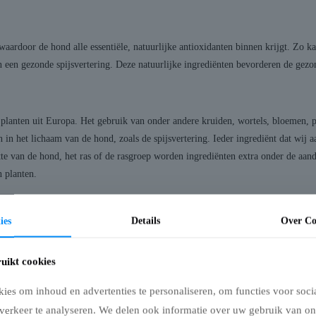
waardoor de hond alle essentiële, natuurlijke antioxidanten binnen krijgt. Zo 
n een gezonde spijsvertering. Deze natuurlijke ingrediënten bevorderen de gez
planten uit Europa. Het gebruik van onder andere kruiden, wortels, bloemen, p
 in het lichaam van de hond, zoals de spijsvertering. Ieder ingrediënt dat wij
te van de hond, het ras of de rasgroep worden ingrediënten extra onder de aan
 planten.
ies
Details
Over Co
 shepherd onderzocht. Ook hebben we onderzoek gedaan naar de eigenschappen v
met vooraanstaande Nederlandse voedingsdeskundige, ingrediënten geselecteerd 
uikt cookies
es om inhoud en advertenties te personaliseren, om functies voor soci
verkeer te analyseren. We delen ook informatie over uw gebruik van on