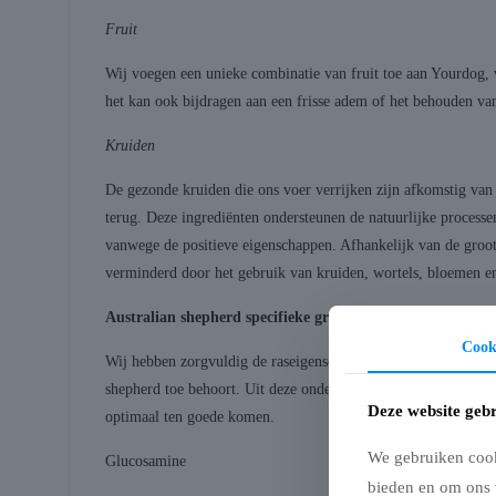
Fruit
Wij voegen een unieke combinatie van fruit toe aan Yourdog, 
het kan ook bijdragen aan een frisse adem of het behouden va
Kruiden
De gezonde kruiden die ons voer verrijken zijn afkomstig van 
terug. Deze ingrediënten ondersteunen de natuurlijke processen
vanwege de positieve eigenschappen. Afhankelijk van de groot
verminderd door het gebruik van kruiden, wortels, bloemen en
Australian shepherd specifieke groente, kruiden en fruit
Cook
Wij hebben zorgvuldig de raseigenschappen van de Australian
shepherd toe behoort. Uit deze onderzoeken zijn, in overleg 
Deze website gebr
optimaal ten goede komen.
We gebruiken cooki
Glucosamine
bieden en om ons 