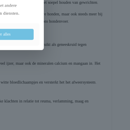
aanmaken van kraakbeen en het soepel houden van gewrichten.
met andere
n diensten.
oudere honden, of (te) zware honden, maar ook steeds meer bij
lucosamine toegevoegd aan ons hondenvoer.
r alles
e Grieken en Romeinen gebruikt als geneeskruid tegen
eel ijzer, maar ook de mineralen calcium en mangaan in. Het
itte bloedlichaampjes en versterkt het het afweersysteem.
ke klachten in relatie tot reuma, verlamming, maag en