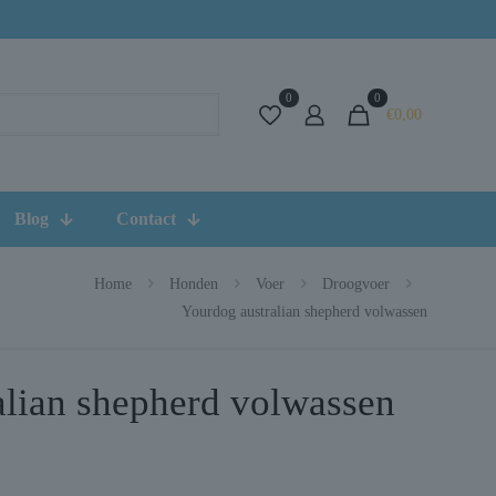
0
0
€0,00
Blog
Contact
Home
Honden
Voer
Droogvoer
Yourdog australian shepherd volwassen
alian shepherd volwassen