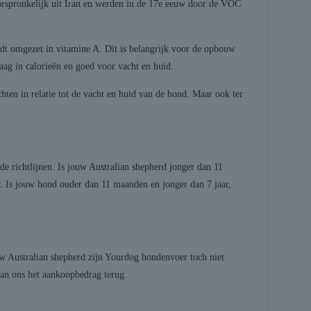
 oorspronkelijk uit Iran en werden in de 17e eeuw door de VOC
ordt omgezet in vitamine A. Dit is belangrijk voor de opbouw
laag in calorieën en goed voor vacht en huid.
ten in relatie tot de vacht en huid van de hond. Maar ook ter
e richtlijnen. Is jouw Australian shepherd jonger dan 11
. Is jouw hond ouder dan 11 maanden en jonger dan 7 jaar,
uw Australian shepherd zijn Yourdog hondenvoer toch niet
van ons het aankoopbedrag terug.