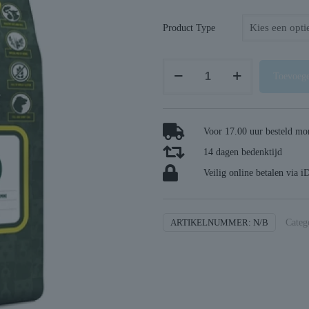
Product Type
Yourdog
Toevoege
australian
shepherd
volwassen
Voor 17.00 uur besteld mor
aantal
14 dagen bedenktijd
Veilig online betalen via i
ARTIKELNUMMER:
N/B
Categ