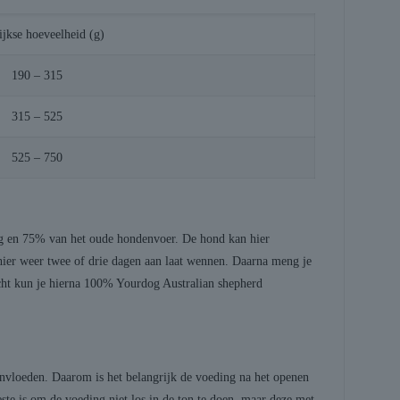
ijkse hoeveelheid (g)
190 – 315
315 – 525
525 – 750
og en 75% van het oude hondenvoer. De hond kan hier
ier weer twee of drie dagen aan laat wennen. Daarna meng je
ht kun je hierna 100% Yourdog Australian shepherd
nvloeden. Daarom is het belangrijk de voeding na het openen
ste is om de voeding niet los in de ton te doen, maar deze met