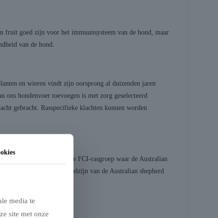
kan fruit goed zijn voor het immuunsysteem van de hond, maar
ondheid van de hond.
lanten en wieren vindt zijn oorsprong al duizenden jaren
 aan ons hondenvoer toevoegen is met zorg geselecteerd
dacht gebracht. Rasspecifieke klachten kunnen worden
okies
an de FCI-ras sectie en de FCI-rasgroep waar de Australian
die de gezondheid en het welzijn van de Australian shepherd
ale media te
ze site met onze