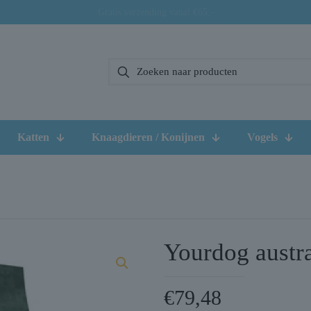
Gratis verzending vanaf €65,-
Katten
Knaagdieren / Konijnen
Vogels
Yourdog austr
€
79,48