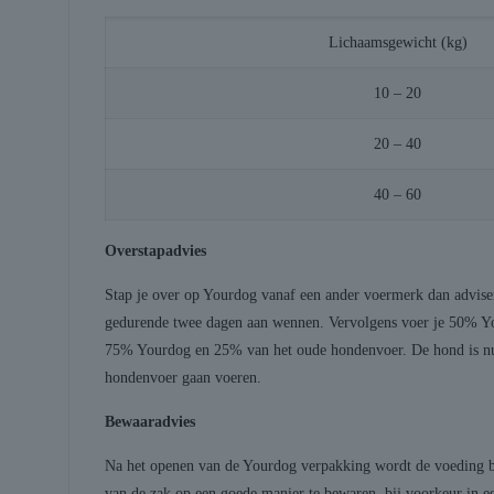
Lichaamsgewicht (kg)
10 – 20
20 – 40
40 – 60
Overstapadvies
Stap je over op Yourdog vanaf een ander voermerk dan advise
gedurende twee dagen aan wennen. Vervolgens voer je 50% You
75% Yourdog en 25% van het oude hondenvoer. De hond is nu 
hondenvoer gaan voeren.
Bewaaradvies
Na het openen van de Yourdog verpakking wordt de voeding blo
van de zak op een goede manier te bewaren, bij voorkeur in ee