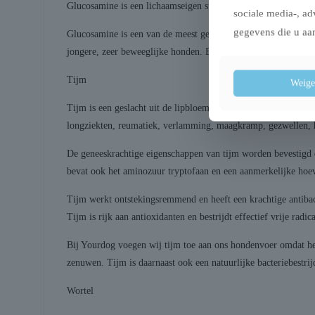
Glucosamine is een lichaamseigen stof die te vinden is in ge
sociale media-, ad
gegevens die u aan
Glucosamine is een van de meest gebruikte supplementen voor 
jongere, zeer beweeglijke honden. Bijvoorbeeld door een erf
Tijm
Weige
Tijm is een geslacht uit de lipbloemenfamilie. Het omvat krui
longziekten, reumatiek, verlamming, maagkramp, gezwellen, 
De geneeskrachtige eigenschappen van tijm worden bevestigd d
bevat ook het aminozuur tryptofaan en een aanmerkelijke hoev
Tijm werkt ontstekingsremmend en heeft een krachtige antibac
Tijm is rijk aan antioxidanten en bestrijdt effectief vrije radic
Bij Yourdog voegen wij tijm toe aan ons hondenvoer omdat het
zenuwen. Tijm is daarnaast ook een natuurlijke bacteriebestrij
Wortel