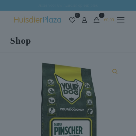
Alles voor uw huisdier op één plek
0
0
€0,00
Shop