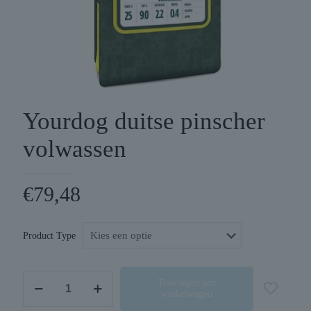
Yourdog duitse pinscher
volwassen
€
79,48
Product Type
Yourdog
Toevoegen aan
winkelwagen
duitse