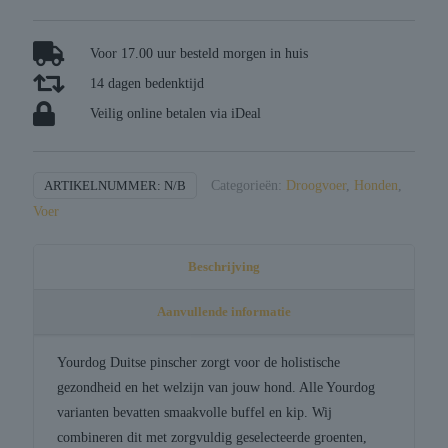
pinscher
volwassen
aantal
Voor 17.00 uur besteld morgen in huis
14 dagen bedenktijd
Veilig online betalen via iDeal
ARTIKELNUMMER:
N/B
Categorieën:
Droogvoer
,
Honden
,
Voer
Beschrijving
Aanvullende informatie
Yourdog Duitse pinscher zorgt voor de holistische
gezondheid en het welzijn van jouw hond. Alle Yourdog
varianten bevatten smaakvolle buffel en kip. Wij
combineren dit met zorgvuldig geselecteerde groenten,