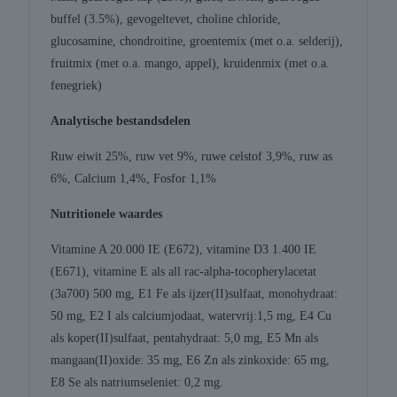
buffel (3.5%), gevogeltevet, choline chloride,
glucosamine, chondroitine, groentemix (met o.a. selderij),
fruitmix (met o.a. mango, appel), kruidenmix (met o.a.
fenegriek)
Analytische bestandsdelen
Ruw eiwit 25%, ruw vet 9%, ruwe celstof 3,9%, ruw as
6%, Calcium 1,4%, Fosfor 1,1%
Nutritionele waardes
Vitamine A 20.000 IE (E672), vitamine D3 1.400 IE
(E671), vitamine E als all rac-alpha-tocopherylacetat
(3a700) 500 mg, E1 Fe als ijzer(II)sulfaat, monohydraat:
50 mg, E2 I als calciumjodaat, watervrij:1,5 mg, E4 Cu
als koper(II)sulfaat, pentahydraat: 5,0 mg, E5 Mn als
mangaan(II)oxide: 35 mg, E6 Zn als zinkoxide: 65 mg,
E8 Se als natriumseleniet: 0,2 mg.