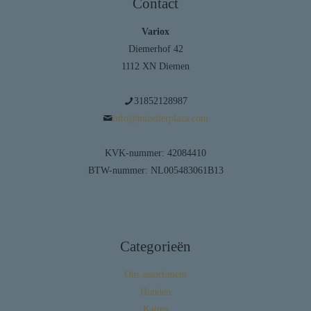
Contact
Variox
Diemerhof 42
1112 XN Diemen
31852128987
info@huisdierplaza.com
KVK-nummer: 42084410
BTW-nummer: NL005483061B13
Categorieën
Ons assortiment
Honden
Katten