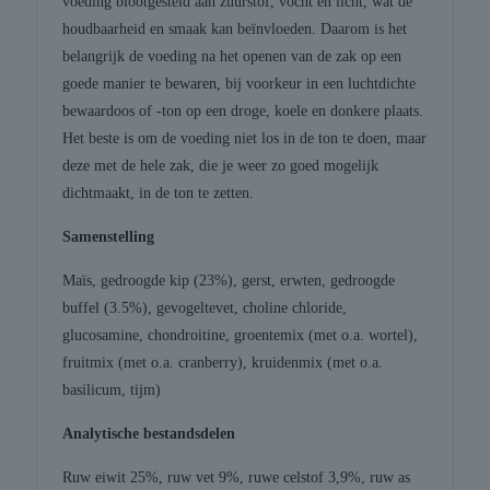
voeding blootgesteld aan zuurstof, vocht en licht, wat de
houdbaarheid en smaak kan beïnvloeden. Daarom is het
belangrijk de voeding na het openen van de zak op een
goede manier te bewaren, bij voorkeur in een luchtdichte
bewaardoos of -ton op een droge, koele en donkere plaats.
Het beste is om de voeding niet los in de ton te doen, maar
deze met de hele zak, die je weer zo goed mogelijk
dichtmaakt, in de ton te zetten.
Samenstelling
Maïs, gedroogde kip (23%), gerst, erwten, gedroogde
buffel (3.5%), gevogeltevet, choline chloride,
glucosamine, chondroitine, groentemix (met o.a. wortel),
fruitmix (met o.a. cranberry), kruidenmix (met o.a.
basilicum, tijm)
Analytische bestandsdelen
Ruw eiwit 25%, ruw vet 9%, ruwe celstof 3,9%, ruw as