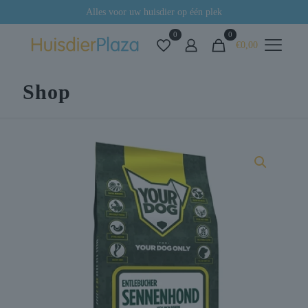
Alles voor uw huisdier op één plek
0
0
€0,00
Shop