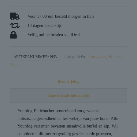
sennenhond
volwassen
aantal
Voor 17.00 uur besteld morgen in huis
14 dagen bedenktijd
Veilig online betalen via iDeal
ARTIKELNUMMER:
N/B
Categorieën:
Droogvoer
,
Honden
,
Voer
Beschrijving
Aanvullende informatie
Yourdog Entlebucher sennenhond zorgt voor de
holistische gezondheid en het welzijn van jouw hond. Alle
Yourdog varianten bevatten smaakvolle buffel en kip. Wij
combineren dit met zorgvuldig geselecteerde groenten,