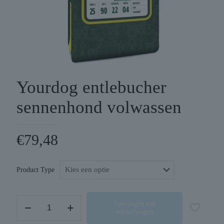
Yourdog entlebucher
sennenhond volwassen
€
79,48
Product Type
Yourdog
Toevoegen aan
winkelwagen
entlebucher