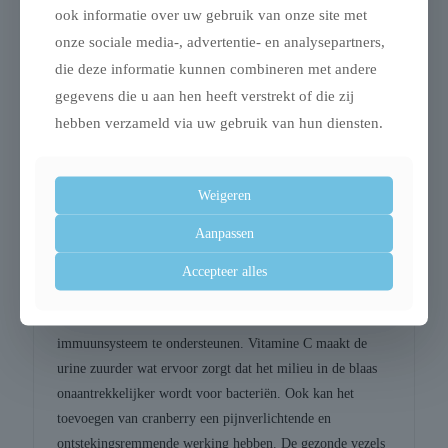
ook informatie over uw gebruik van onze site met
De cranberry is een plant uit de heidefamilie. Deze plant is
onze sociale media-, advertentie- en analysepartners,
in Nederland voornamelijk te vinden op de
die deze informatie kunnen combineren met andere
Waddeneilanden en zeer zeldzaam in de rest van
gegevens die u aan hen heeft verstrekt of die zij
Nederland. Oorspronkelijk komt de plant uit Noord-
hebben verzameld via uw gebruik van hun diensten.
Amerika en zou deze rond 1845 voor het eerst naar
Nederland zijn gekomen.
Cranberries bevatten een unieke mix van voedingsstoffen
Weigeren
die een krachtige gezondheidsboost kunnen bieden aan
Aanpassen
honden. De besjes zijn onder andere rijk aan mineralen
zoals kalium, die zorgt voor een gezond niveau van de
Accepteer alles
vitale vloeistoffen in het lichaam. Ook zitten deze besjes
vol met vitamine A, B en C en antioxidanten om het
immuunsysteem te ondersteunen. Vitamine C maakt de
urine zuurder wat ervoor zorgt dat het milieu in de blaas
onaantrekkelijker wordt voor bacteriën. Ook kan het
toevoegen van cranberry een pijnverlichtende en
ontstekingsremmende werking hebben. De gezonde vezels