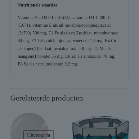
Nutritionele waardes
Vitamine A 20.000 IE (E672), vitamine D3 1.400 IE
(E671), vitamine E als all rac-alpha-tocopherylacetat
(3a700) 500 mg, E1 Fe als ijzer(II)sulfaat, monohydraat:
50 mg, E2 I als calciumjodaat, watervrij:1,5 mg, E4 Cu
als koper(II)sulfaat, pentahydraat: 5,0 mg, E5 Mn als
mangaan(II)oxide: 35 mg, E6 Zn als zinkoxide: 70 mg,
E8 Se als natriumseleniet: 0,2 mg.
Gerelateerde producten
Uitverkocht