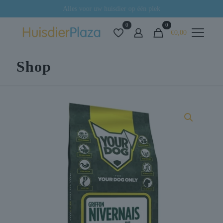
Alles voor uw huisdier op één plek
0
0
€0,00
Shop