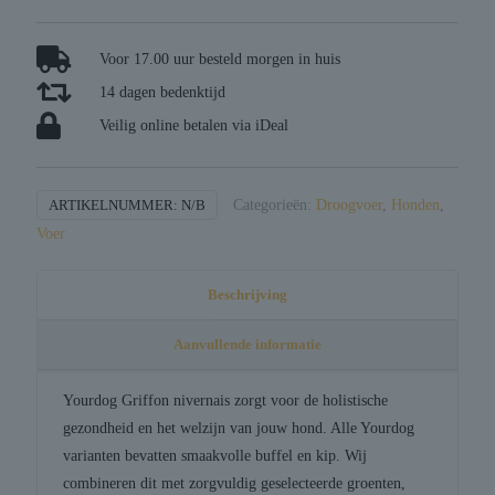
nivernais
pup
aantal
Voor 17.00 uur besteld morgen in huis
14 dagen bedenktijd
Veilig online betalen via iDeal
ARTIKELNUMMER:
N/B
Categorieën:
Droogvoer
,
Honden
,
Voer
Beschrijving
Aanvullende informatie
Yourdog Griffon nivernais zorgt voor de holistische
gezondheid en het welzijn van jouw hond. Alle Yourdog
varianten bevatten smaakvolle buffel en kip. Wij
combineren dit met zorgvuldig geselecteerde groenten,