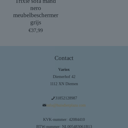
Trixie sofa mand
nero
meubelbeschermer
grijs
€
37,99
Contact
Variox
Diemerhof 42
1112 XN Diemen
31852128987
info@huisdierplaza.com
KVK-nummer: 42084410
BTW-nummer: NL005483061B13