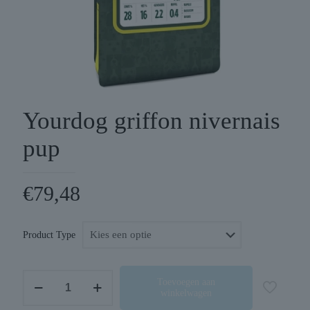
Yourdog griffon nivernais
pup
€
79,48
Product Type
Yourdog
Toevoegen aan
winkelwagen
griffon