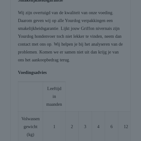
Smakelijkheidsgarantie
Wij zijn overtuigd van de kwaliteit van onze voeding.
Daarom geven wij op alle Yourdog verpakkingen een
smakelijkheidsgarantie. Lijkt jouw Griffon nivernais zijn
Yourdog hondenvoer toch niet lekker te vinden, neem dan
contact met ons op. Wij helpen je bij het analyseren van de
problemen. Komen we er samen niet uit dan krijg je van
ons het aankoopbedrag terug.
Voedingsadvies
Leeftijd
in
maanden
Volwassen
gewicht
1
2
3
4
6
12
1
(kg)