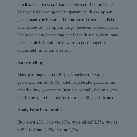
houdbaarheid en smaak kan beïnvloeden. Daarom is het
belangrijk de voeding na het openen van de zak op een
goede manier te bewaren, bij voorkeur in een luchtdichte
bewaardoos of -ton op een droge, koele en donkere plaats.
Het beste is om de voeding niet los in de ton te doen, maar
deze met de hele zak, die je weer zo goed mogelijk
dichtmaakt, in de ton te zetten.
Samenstelling
Maïs, gedroogde kip (30%), gevogeltevet, erwten,
gedroogde buffel (3.5%), choline chloride, glucosamine,
chondroitine, groentemix (met o.a. wortel), fruitmix (met
o.a. bosbes), kruidenmix (met o.a. kamille, basillicum)
Analytische bestandsdelen
Ruw eiwit 28%, ruw vet 16%, ruwe celstof 3,3%, ruw as
6,8%, Calcium 1,7%, Fosfor 1,3%