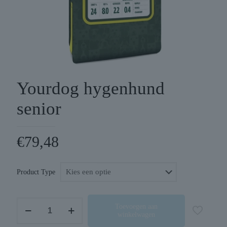
Yourdog hygenhund
senior
€
79,48
Product Type
Yourdog
Toevoegen aan
winkelwagen
hygenhund