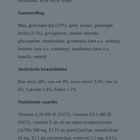
dichtmaakt, in de ton te zetten.
Samenstelling
Maïs, gedroogde kip (23%), gerst, erwten, gedroogde
buffel (3.5%), gevogeltevet, choline chloride,
glucosamine, chondroitine, groentemix (met o.a. selderij),
fruitmix (met o.a. cranberry), kruidenmix (met o.a.
kamille, venkel)
Analytische bestandsdelen
Ruw eiwit 24%, ruw vet 8%, ruwe celstof 3,9%, ruw as
6%, Calcium 1,4%, Fosfor 1,1%
Nutritionele waardes
Vitamine A 20.000 IE (E672), vitamine D3 1.400 IE
(E671), vitamine E als all rac-alpha-tocopherylacetat
(3a700) 500 mg, E1 Fe als ijzer(II)sulfaat, monohydraat:
50 mg, E2 I als calciumjodaat, watervrij:1,5 mg, E4 Cu