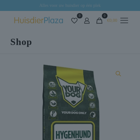
Alles voor uw huisdier op één plek
0
0
€0,00
Shop