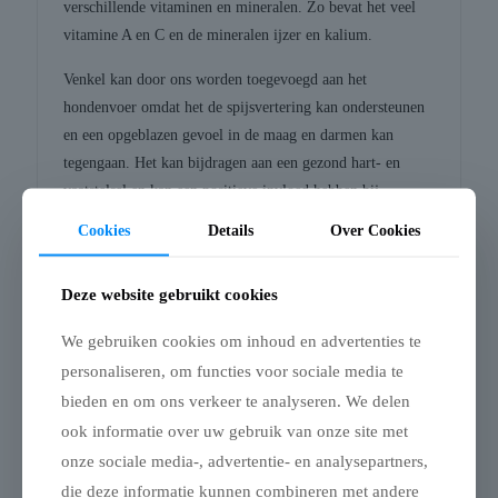
verschillende vitaminen en mineralen. Zo bevat het veel
vitamine A en C en de mineralen ijzer en kalium.
Venkel kan door ons worden toegevoegd aan het
hondenvoer omdat het de spijsvertering kan ondersteunen
en een opgeblazen gevoel in de maag en darmen kan
tegengaan. Het kan bijdragen aan een gezond hart- en
vaatstelsel en kan een positieve invloed hebben bij
gewrichtsproblemen. Ook zou venkel een frisse adem
Cookies
Details
Over Cookies
bevorderen.
Cranberry
Deze website gebruikt cookies
De cranberry is een plant uit de heidefamilie. Deze plant is
We gebruiken cookies om inhoud en advertenties te
in Nederland voornamelijk te vinden op de
personaliseren, om functies voor sociale media te
Waddeneilanden en zeer zeldzaam in de rest van
bieden en om ons verkeer te analyseren. We delen
Nederland. Oorspronkelijk komt de plant uit Noord-
ook informatie over uw gebruik van onze site met
Amerika en zou deze rond 1845 voor het eerst naar
onze sociale media-, advertentie- en analysepartners,
Nederland zijn gekomen.
die deze informatie kunnen combineren met andere