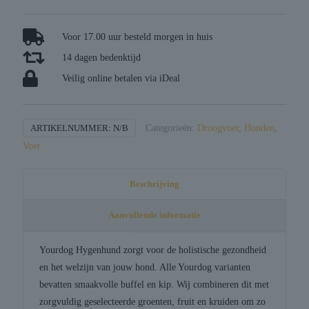
senior
aantal
Voor 17.00 uur besteld morgen in huis
14 dagen bedenktijd
Veilig online betalen via iDeal
ARTIKELNUMMER:
N/B
Categorieën:
Droogvoer
,
Honden
,
Voer
Beschrijving
Aanvullende informatie
Yourdog Hygenhund zorgt voor de holistische gezondheid
en het welzijn van jouw hond. Alle Yourdog varianten
bevatten smaakvolle buffel en kip. Wij combineren dit met
zorgvuldig geselecteerde groenten, fruit en kruiden om zo