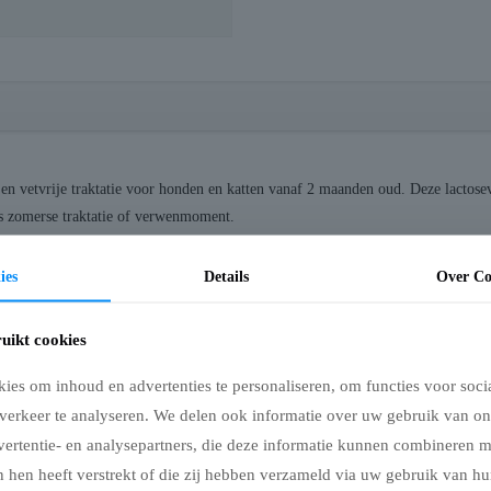
 vetvrije traktatie voor honden en katten vanaf 2 maanden oud. Deze lactosev
als zomerse traktatie of verwenmoment.
ies
Details
Over Co
uikt cookies
es om inhoud en advertenties te personaliseren, om functies voor soci
 93,8%, maïszetmeel, pectine, kurkuma longa
verkeer te analyseren. We delen ook informatie over uw gebruik van on
 (3a700) 200 IE/kg
vertentie- en analysepartners, die deze informatie kunnen combineren 
we celstof 0,4%, ruwe as 0,7%, vocht 86,4%, lactose <0,01%
 hen heeft verstrekt of die zij hebben verzameld via uw gebruik van hu