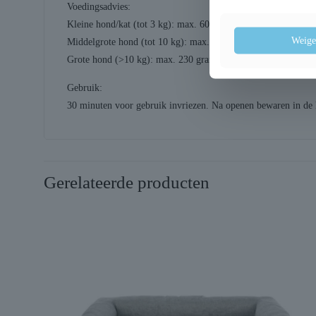
Voedingsadvies:
Kleine hond/kat (tot 3 kg): max. 60 gram
Weige
Middelgrote hond (tot 10 kg): max. 115 gram
Grote hond (>10 kg): max. 230 gram
Gebruik:
30 minuten voor gebruik invriezen. Na openen bewaren in de 
Gerelateerde producten