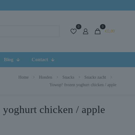
0
0
€0,00
Blog
Contact
Home
Honden
Snacks
Snacks zacht
Yowup! frozen yoghurt chicken / apple
 yoghurt chicken / apple