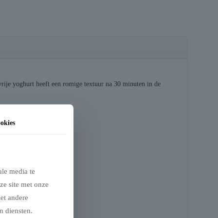
rije yoghurt heeft een romige textuur na 30 minuten in de
okies
ale media te
ze site met onze
met andere
n diensten.