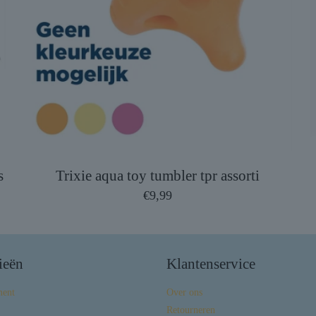
s
Trixie aqua toy tumbler tpr assorti
€
9,99
ieën
Klantenservice
ment
Over ons
Retourneren