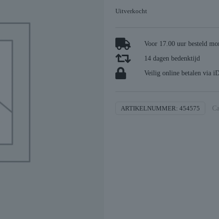
Uitverkocht
Voor 17.00 uur besteld mor
14 dagen bedenktijd
Veilig online betalen via i
ARTIKELNUMMER:
454575
Ca