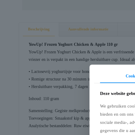
Beschrijving
Aanvullende informatie
YowUp! Frozen Yoghurt Chicken & Apple 110 gr
YowUp! Frozen Yoghurt Chicken & Apple is een verfrissende en
vriezer en is verpakt in een handige hersluitbare cup. Ideaal 
• Lactosevrij yoghurtijsje voor honden en katten
Cook
• Romige structuur na 30 minuten in de vriezer
• Hersluitbare verpakking, 7 dagen houdbaar na openen
Deze website gebr
Inhoud: 110 gram
We gebruiken cooki
Samenstelling: Gegiste melkproducten (lactosevrije yoghurt)
bieden en om ons 
Toevoegingen: Smaakstof kip & appel 650 mg/kg, vitamine E
sociale media-, ad
Analytische bestanddelen: Ruw eiwit 3,1%, ruw vet 0,1%, ru
gegevens die u aan