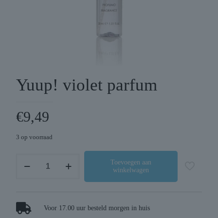
Yuup! violet parfum
€
9,49
3 op voorraad
Yuup!
Toevoegen aan
winkelwagen
violet
parfum
aantal
Voor 17.00 uur besteld morgen in huis