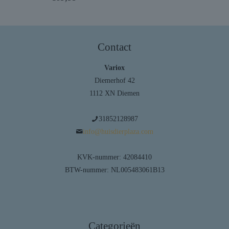
Contact
Variox
Diemerhof 42
1112 XN Diemen
31852128987
info@huisdierplaza.com
KVK-nummer: 42084410
BTW-nummer: NL005483061B13
Categorieën