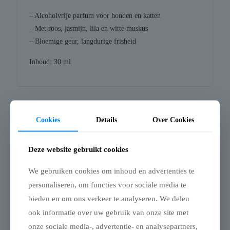
– Alcoholvrije parfum voor honden en katten
– Met roos, jasmijn, lila en witte muskus
– Bloemige geur, langdurige frisheid
Inhoud: 30 ml
Gerelateerde producten
Cookies
Details
Over Cookies
Deze website gebruikt cookies
We gebruiken cookies om inhoud en advertenties te
personaliseren, om functies voor sociale media te
bieden en om ons verkeer te analyseren. We delen
ook informatie over uw gebruik van onze site met
onze sociale media-, advertentie- en analysepartners,