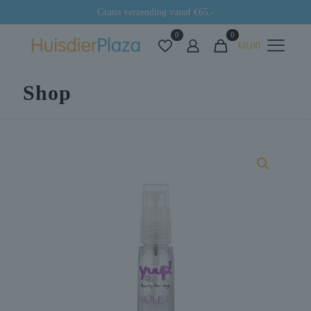
Gratis verzending vanaf €65,-
0
0
€0,00
Shop