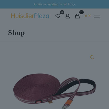
Gratis verzending vanaf €65,-
0
0
€0,00
Shop