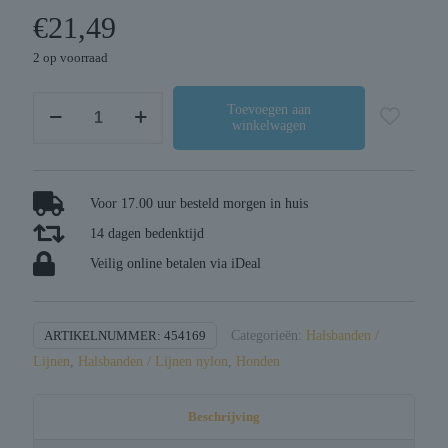
€
21,49
2 op voorraad
Zolux
Toevoegen aan
winkelwagen
bvk
sleeplijn
plat
rood
Voor 17.00 uur besteld morgen in huis
aantal
14 dagen bedenktijd
Veilig online betalen via iDeal
ARTIKELNUMMER:
454169
Categorieën:
Halsbanden /
Lijnen
,
Halsbanden / Lijnen nylon
,
Honden
Beschrijving