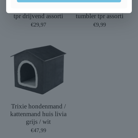
Trixie aqua toy ring
Trixie aqua toy
tpr drijvend assorti
tumbler tpr assorti
€
29,97
€
9,99
Trixie hondenmand /
kattenmand huis livia
grijs / wit
€
47,99