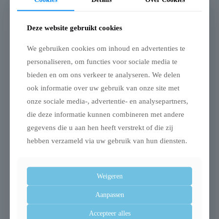
– Met reflecterende details voor betere zichtbaarheid
Deze website gebruikt cookies
Afmetingen: 10 m x 1,5 cm
We gebruiken cookies om inhoud en advertenties te
De Zolux Bivouak Sleeplijn is verkrijgbaar in drie lengtes:
personaliseren, om functies voor sociale media te
5, 10 en 15 meter.
bieden en om ons verkeer te analyseren. We delen
ook informatie over uw gebruik van onze site met
onze sociale media-, advertentie- en analysepartners,
Gerelateerde producten
die deze informatie kunnen combineren met andere
gegevens die u aan hen heeft verstrekt of die zij
hebben verzameld via uw gebruik van hun diensten.
Uitverkocht
Weigeren
Aanpassen
Accepteer alles