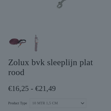
Zolux bvk sleeplijn plat
rood
Prijsklasse:
€
16,25
-
€
21,49
€16,25
tot
Product Type
€21,49