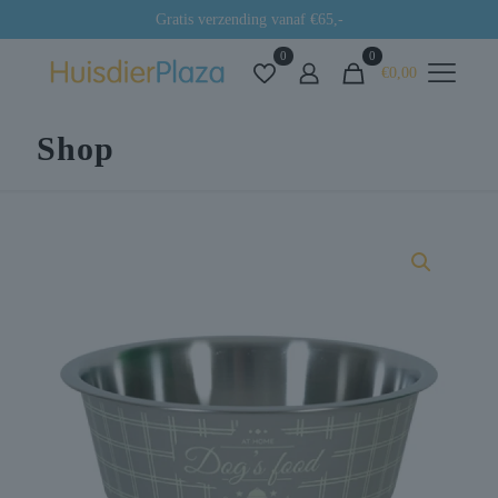
Gratis verzending vanaf €65,-
0
0
€0,00
Shop