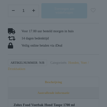
Zolux
Toevoegen aan
winkelwagen
food
voerbak
hond
taupe
Voor 17.00 uur besteld morgen in huis
aantal
14 dagen bedenktijd
Veilig online betalen via iDeal
ARTIKELNUMMER:
N/B
Categorieën:
Honden
,
Voer /
Drinkbakken
Beschrijving
Aanvullende informatie
Zolux Food Voerbak Hond Taupe 1700 ml