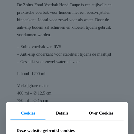
De Zolux Food Voerbak Hond Taupe is een stijlvolle en
praktische voerbak voor honden met een roestvrijstalen
binnenkant. Ideaal voor zowel voer als water. Door de
anti-slip bodem zal schuiven en knoeien tijdens gebruik
voorkomen worden.
– Zolux voerbak van RVS
– Anti-slip onderkant voor stabiliteit tijdens de maaltijd
– Geschikt voor zowel water als voer
Inhoud: 1700 ml
Verkrijgbare maten:
400 ml – Ø 12,5 cm
750 ml – Ø 15 cm
1200 ml – Ø 18 cm
Cookies
Details
Over Cookies
1700 ml – Ø 21 cm
Deze website gebruikt cookies