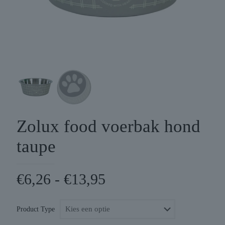
Zolux food voerbak hond
taupe
Prijsklasse:
€
6,26
-
€
13,95
€6,26
tot
Product Type
€13,95