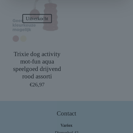
Uitverkocht
Trixie dog activity
mot-fun aqua
speelgoed drijvend
rood assorti
€
26,97
Contact
Variox
Diemerhof 42