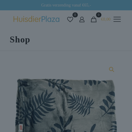
Gratis verzending vanaf €65,-
0
0
€0,00
Shop