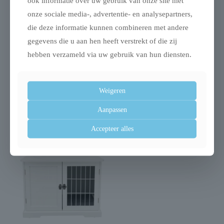
ook informatie over uw gebruik van onze site met
Uitverkocht
onze sociale media-, advertentie- en analysepartners,
die deze informatie kunnen combineren met andere
gegevens die u aan hen heeft verstrekt of die zij
hebben verzameld via uw gebruik van hun diensten.
Trixie sofa bed nero
Trixie aqua toy
meubelbeschermer
trekspeeltje tpr lime
Weigeren
grijs
€
25,98
Aanpassen
€
39,99
Accepteer alles