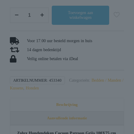
Zolux
Toevoegen aan
winkelwagen
hondendeken
cocoon
patroon
grijs
Voor 17.00 uur besteld morgen in huis
assorti
14 dagen bedenktijd
aantal
Veilig online betalen via iDeal
ARTIKELNUMMER:
453340
Categorieën:
Bedden / Manden /
Kussens
,
Honden
Beschrijving
Aanvullende informatie
Zolux Hondendeken Cocoon Patroon Grijs 100X75 cm