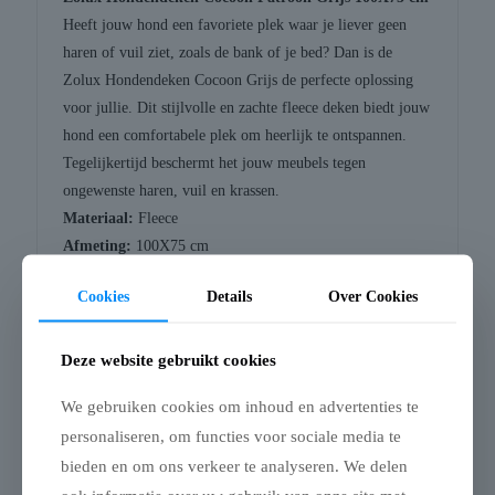
Heeft jouw hond een favoriete plek waar je liever geen
haren of vuil ziet, zoals de bank of je bed? Dan is de
Zolux Hondendeken Cocoon Grijs de perfecte oplossing
voor jullie. Dit stijlvolle en zachte fleece deken biedt jouw
hond een comfortabele plek om heerlijk te ontspannen.
Tegelijkertijd beschermt het jouw meubels tegen
ongewenste haren, vuil en krassen.
Materiaal:
Fleece
Afmeting:
100X75 cm
Kleur:
Patroon Grijs
Cookies
Details
Over Cookies
Deze website gebruikt cookies
Gerelateerde producten
We gebruiken cookies om inhoud en advertenties te
personaliseren, om functies voor sociale media te
bieden en om ons verkeer te analyseren. We delen