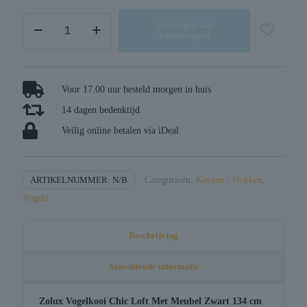
Zolux
Toevoegen aan
winkelwagen
vogelkooi
chic
loft
met
Voor 17.00 uur besteld morgen in huis
meubel
14 dagen bedenktijd
zwart
Veilig online betalen via iDeal
aantal
ARTIKELNUMMER:
N/B
Categorieën:
Kooien / Hokken
,
Vogels
Beschrijving
Aanvullende informatie
Zolux Vogelkooi Chic Loft Met Meubel Zwart 134 cm