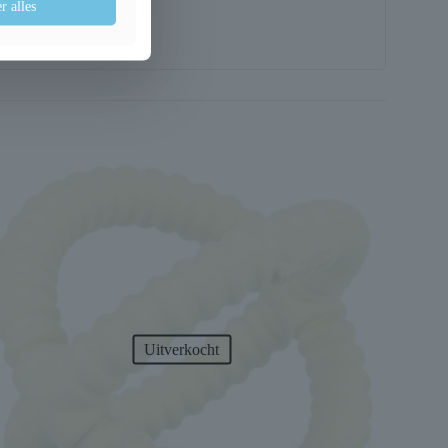
r alles
Uitverkocht