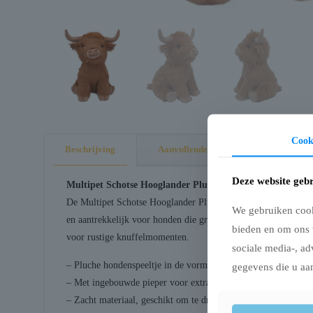
Cook
Beschrijving
Aanvullende informatie
Deze website gebr
Multipet Schotse Hooglander Pluche 35,5X35X15 cm
De Multipet Schotse Hooglander Pluche is een zachte hondenkn
We gebruiken cooki
en aantrekkelijk voor honden die graag dragen, schudden of erg
bieden en om ons 
voor rustige knuffelmomenten.
sociale media-, ad
– Pluche hondenspeeltje in de vorm van een Schotse hoogland
gegevens die u aan
– Met ingebouwde pieper voor extra speelprikkels
– Zacht materiaal, geschikt om te dragen, schudden of tegenaa