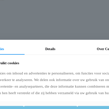
ies
Details
Over Co
uikt cookies
uffel met het herkenbare uiterlijk van een Schotse hooglander. Het pluizige o
es om inhoud en advertenties te personaliseren, om functies voor soci
ens tegenaan liggen. De ingebouwde pieper zorgt voor extra prikkels tijdens het
verkeer te analyseren. We delen ook informatie over uw gebruik van on
vertentie- en analysepartners, die deze informatie kunnen combineren 
er
 hen heeft verstrekt of die zij hebben verzameld via uw gebruik van hu
n te liggen