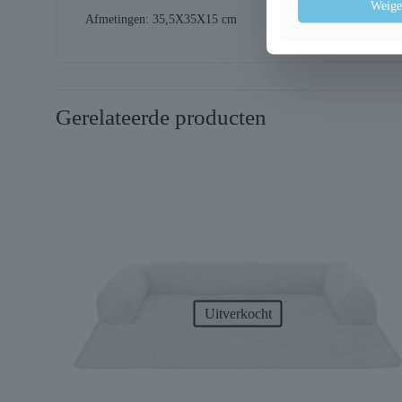
Weige
Afmetingen: 35,5X35X15 cm
Gerelateerde producten
Uitverkocht