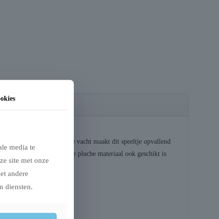
okies
ntwerp met hoorns en lange vacht maakt dit speeltje opvallend
ale media te
 spelen, terwijl het zachte pluche materiaal ook geschikt is
ze site met onze
met andere
n diensten.