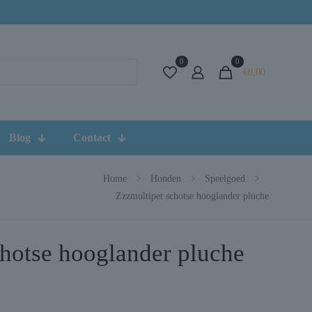
0
0
€0,00
Blog
Contact
Home
Honden
Speelgoed
Zzzmultipet schotse hooglander pluche
chotse hooglander pluche