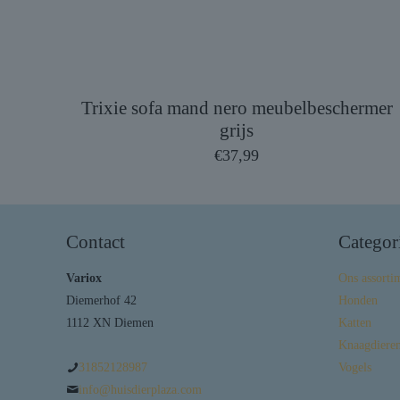
Trixie sofa mand nero meubelbeschermer
grijs
€
37,99
Contact
Categor
Variox
Ons assorti
Diemerhof 42
Honden
1112 XN Diemen
Katten
Knaagdieren
31852128987
Vogels
info@huisdierplaza.com