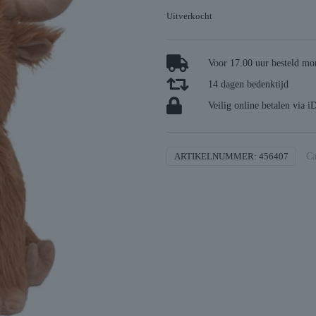
Uitverkocht
Voor 17.00 uur besteld mor
14 dagen bedenktijd
Veilig online betalen via i
ARTIKELNUMMER:
456407
Ca