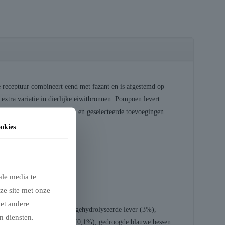
 receptuur combineert eend met fazant en is afgestemd op
 extra variatie in dierlijke eiwitbronnen. Pompoen levert
 voeding duindoorn, kruiden en geselecteerde toevoegingen
okies
ale media te
ze site met onze
met andere
neiwit (4%), erwteneiwit, gehydrolyseerde lever (3%),
n diensten.
), gedroogde gemberwortel (0,1%), gedroogde blauwe bessen