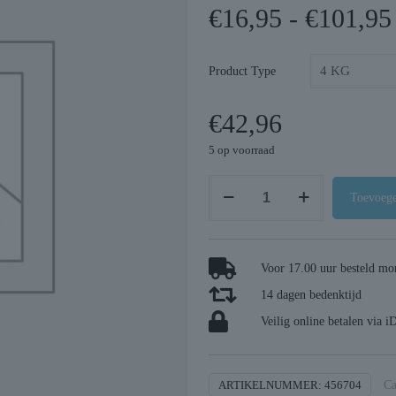
€
16,95
-
€
101,95
Product Type
€
42,96
5 op voorraad
Carnilove
Toevoege
active
adult
all
Voor 17.00 uur besteld mor
breeds
14 dagen bedenktijd
duck
/
Veilig online betalen via i
pheasant
aantal
ARTIKELNUMMER:
456704
Ca