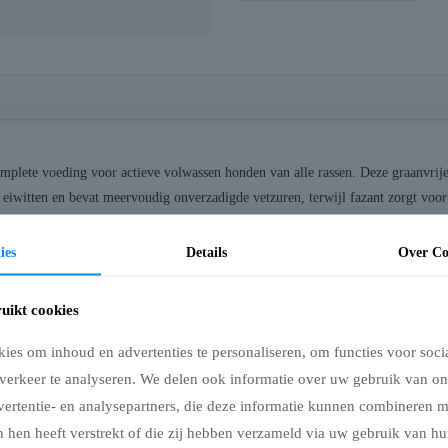
mplete voeding voor actieve volwassen honden van alle rassen. Deze graanvrije
n eiwitten en bevat meervoudig onverzadigde vetzuren, terwijl fazant zorgt voor
ga 3-vetzuren toevoegt ter ondersteuning van huid en vacht. Daarnaast bevat de
ies
Details
Over Co
assen
uikt cookies
es om inhoud en advertenties te personaliseren, om functies voor soci
verkeer te analyseren. We delen ook informatie over uw gebruik van on
vertentie- en analysepartners, die deze informatie kunnen combineren 
d fazanteiwit (14%), rundvet (12%), eendeneiwit (10%), gehydrolyseerd kalkoe
 hen heeft verstrekt of die zij hebben verzameld via uw gebruik van hu
olie (1%), wortelen, kaliumchloride, erwtenmeel, gedroogde duindoorn (0,2%