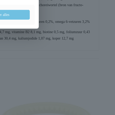
 glucosamine, 0,022%), cichoreiwortel (bron van fructo-
jave yucca (0,0085%)
r alles
natrium 0,2%, omega 3-vetzuren 0,2%, omega 6-vetzuren 3,2%
4,7 mg, vitamine B2 8,1 mg, biotine 0,5 mg, foliumzuur 0,43
aan 30,4 mg, kaliumjodide 1,07 mg, koper 12,7 mg