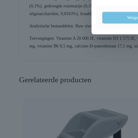
(0,1%), gedroogde rozemarijn (0,1%), gedroogde cranberries 
oligosacchariden, 0,0163%), kraakbeenextract (bron van chon
Weige
Analytische bestanddelen: Ruw eiwit 34,0%, ruw vet 17,0%, 
Toevoegingen: Vitamine A 20.000 IE, vitamine D3 1.575 IE, 
mg, vitamine B6 8,5 mg, calcium-D-pantothenaat 17,1 mg, ni
Gerelateerde producten