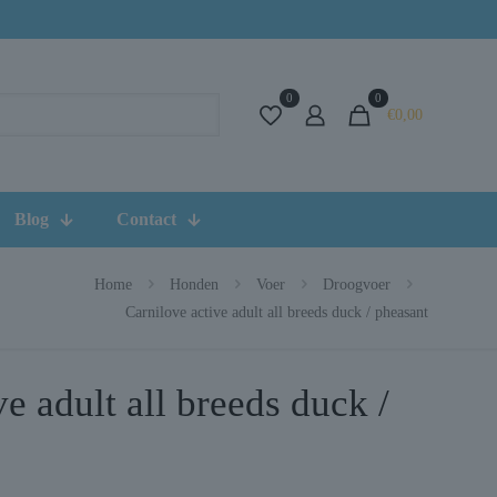
0
0
€0,00
Blog
Contact
Home
Honden
Voer
Droogvoer
Carnilove active adult all breeds duck / pheasant
e adult all breeds duck /