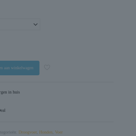
Prijsklasse:
€16,95
tot
€101,95
n aan winkelwagen
gen in huis
Deal
tegorieën:
Droogvoer
,
Honden
,
Voer