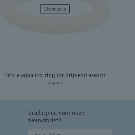
Uitverkocht
Trixie aqua toy ring tpr drijvend assorti
€
29,97
Inschrijven voor onze
nieuwsbrief?