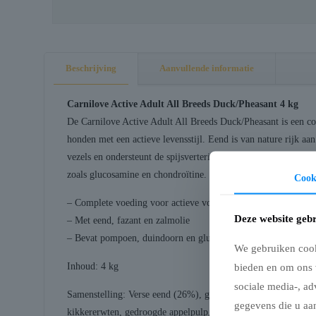
Beschrijving
Aanvullende informatie
Carnilove Active Adult All Breeds Duck/Pheasant 4 kg
De Carnilove Active Adult All Breeds Duck/Pheasant is een co
honden met een actieve levensstijl. Eend is van nature rijk aa
vezels en ondersteunt de spijsvertering, terwijl zalmolie ome
zoals glucosamine en chondroïtine.
Cook
– Complete voeding voor actieve volwassen honden van alle r
Deze website gebr
– Met eend, fazant en zalmolie
– Bevat pompoen, duindoorn en glucosamine
We gebruiken cooki
Inhoud: 4 kg
bieden en om ons 
sociale media-, ad
Samenstelling: Verse eend (26%), gele erwten, gehydrolyseer
gegevens die u aan
kikkererwten, gedroogde appelpulp, lijnzaad, pompoen, zalm