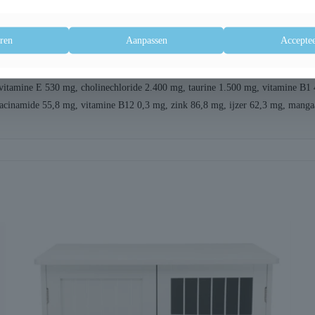
(0,1%), gedroogde tijm (0,1%), gehydrolyseerde schaaldierenschalen (bron van
droïtine, 0,014%), biergist (bron van mannan-oligosacchariden, 0,013%), Mo
ren
Aanpassen
Acceptee
vocht 10,0%, ruwe as 7,2%, ruwe celstof 3,0%, calcium 1,6%, fosfor 1,2%, 
vitamine E 530 mg, cholinechloride 2.400 mg, taurine 1.500 mg, vitamine B1 
acinamide 55,8 mg, vitamine B12 0,3 mg, zink 86,8 mg, ijzer 62,3 mg, mang