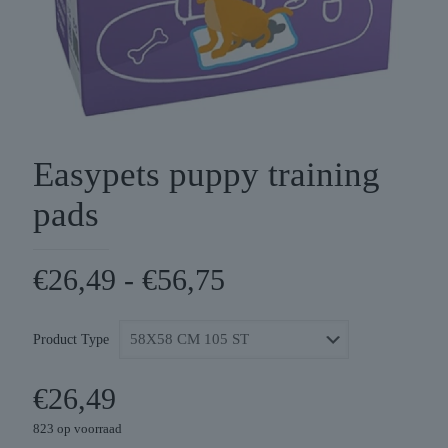
Easypets puppy training
pads
Prijsklasse:
€
26,49
-
€
56,75
€26,49
tot
Product Type
€56,75
€
26,49
823 op voorraad