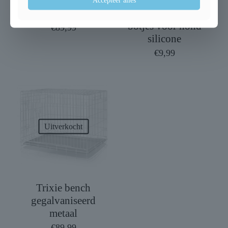
Trixie trap lichtgrijs
Trixie bakmat met
botjes voor hond
€
89,99
silicone
€
9,99
Uitverkocht
Trixie bench
gegalvaniseerd
metaal
€
89,99