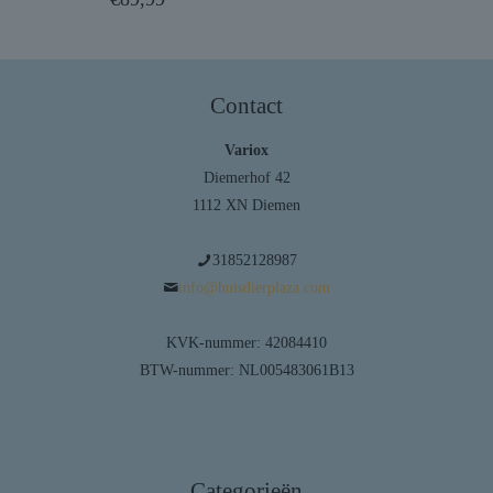
Contact
Variox
Diemerhof 42
1112 XN Diemen
31852128987
info@huisdierplaza.com
KVK-nummer: 42084410
BTW-nummer: NL005483061B13
Categorieën