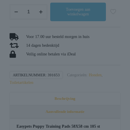
Easypets
Toevoegen aan
winkelwagen
puppy
training
pads
aantal
Voor 17.00 uur besteld morgen in huis
14 dagen bedenktijd
Veilig online betalen via iDeal
ARTIKELNUMMER:
391653
Categorieën:
Honden
,
Toiletartikelen
Beschrijving
Aanvullende informatie
Easypets
Puppy
Training Pads 58X58 cm 105 st