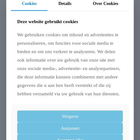
– Trainingpads voor het zindelijk maken van jonge
Cookies
Details
Over Cookies
honden
– Super absorberend
Deze website gebruikt cookies
– Verpakking van 105 stuks
We gebruiken cookies om inhoud en advertenties te
Afmeting: 58X58 cm
personaliseren, om functies voor sociale media te
bieden en om ons verkeer te analyseren. We delen
ook informatie over uw gebruik van onze site met
onze sociale media-, advertentie- en analysepartners,
Gerelateerde producten
die deze informatie kunnen combineren met andere
gegevens die u aan hen heeft verstrekt of die zij
hebben verzameld via uw gebruik van hun diensten.
Uitverkocht
Weigeren
Aanpassen
Accepteer alles