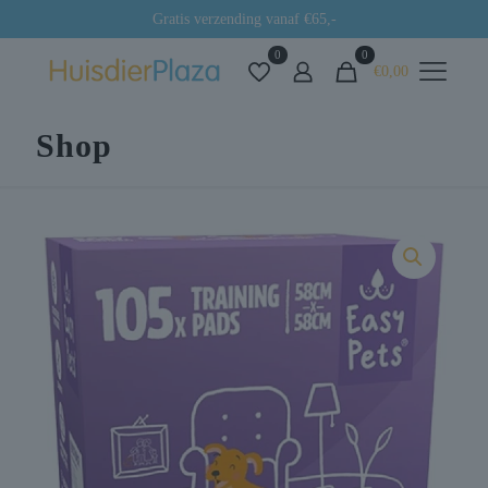
Gratis verzending vanaf €65,-
0
0
€0,00
Shop