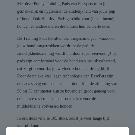
Met deze Puppy Training Pads van Easypets train jij
gemakkelijk en hygiënisch de zindelijkheid van jouw pup
of hond. Ook zijn deze Pads geschikt voor (incontinente)
honden en andere dieren die binnen hun behoefte doen.
De Training Pads bevatten een aangename geur waardoor
jouw hond aangetrokken wordt tot de pad, de
zindelijkheidstraining wordt hierdoor super eenvoudig! De
pads zijn comfortabel voor de hond en super absorberend,
dat zorgt ervoor dat jouw vloer schoon en droog blijft.
Door de unieke vier lagen technologie van EasyPets zijn
de pads stevig en lekken ze neit door. Met de afmeting van
58 bij 58 centimeter zijn ze bovendien groot genoeg voor
de meeste rassen pups maar ook zeker voor de
middel/kleine volwassen honden.
In een doos vind je 105 stuks, zodat je voor lange tijd
vooruit kunt!