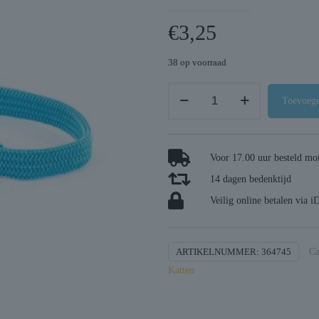
€
3,25
38 op voorraad
Martin
Toevoege
halsband
kat
elastisch
Voor 17.00 uur besteld mor
nylon
14 dagen bedenktijd
turquoise
aantal
Veilig online betalen via i
ARTIKELNUMMER:
364745
Ca
Katten