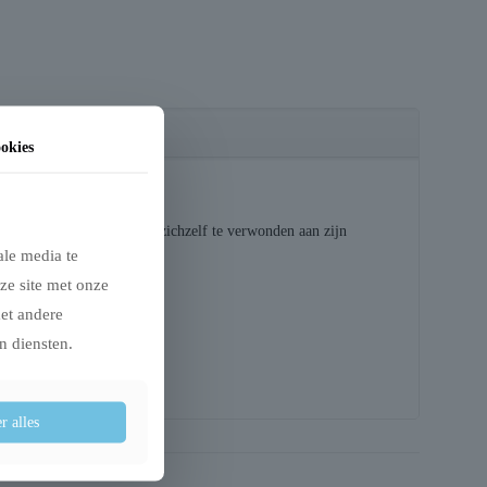
okies
gelijk is voor jouw kat om zichzelf te verwonden aan zijn
ale media te
ze site met onze
met andere
n diensten.
r alles