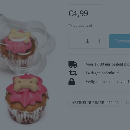
€
4,99
47 op voorraad
The
Toevoege
barking
bakery
mini
Voor 17.00 uur besteld mor
iced
14 dagen bedenktijd
woofins
vanilla
Veilig online betalen via i
en
carob
trio
ARTIKELNUMMER:
452496
Ca
assorti
aantal