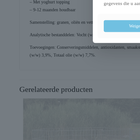
– Met yoghurt topping
gegevens die u aan
– 9-12 maanden houdbaar
Samenstelling: granen, oliën en vetten, diverse suikers, melk
Weige
Analytische bestanddelen: Vocht (w/w) 16,1%, Eiwit (g/100g
Toevoegingen: Conserveringsmiddelen, antioxidanten, smaaksto
(w/w) 3,9%, Totaal olie (w/w) 7,7%.
Gerelateerde producten