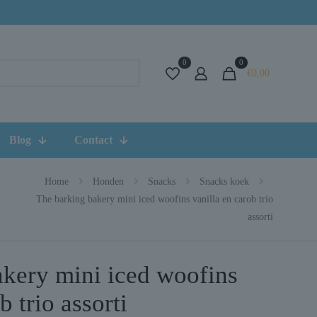
0
0
€0,00
Blog
Contact
Home
Honden
Snacks
Snacks koek
The barking bakery mini iced woofins vanilla en carob trio
assorti
akery mini iced woofins
b trio assorti