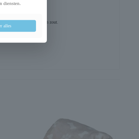
n diensten.
esbroodpoeder, mineralen en zout.
r alles