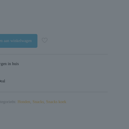
n aan winkelwagen
gen in huis
Deal
tegorieën:
Honden
,
Snacks
,
Snacks koek