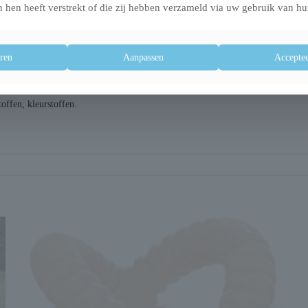
 hen heeft verstrekt of die zij hebben verzameld via uw gebruik van hu
 en melkbijproducten, gedroogd ei, derivaat van plantaardige oorsprong, johann
ren
Aanpassen
Acceptee
) 12,6, Ruwe celstof (w/w) 0,5%, As (w/w) 3,9%, Totaal olie (w/w) 7,7%.
ffen, kleurstoffen.