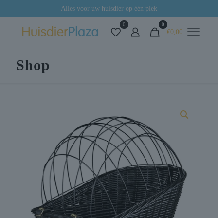
Alles voor uw huisdier op één plek
0
0
€0,00
Shop