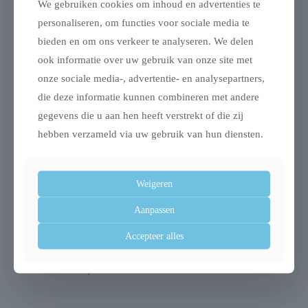
We gebruiken cookies om inhoud en advertenties te
personaliseren, om functies voor sociale media te
bieden en om ons verkeer te analyseren. We delen
Gerelateerde producten
ook informatie over uw gebruik van onze site met
onze sociale media-, advertentie- en analysepartners,
die deze informatie kunnen combineren met andere
gegevens die u aan hen heeft verstrekt of die zij
Uitverkocht
hebben verzameld via uw gebruik van hun diensten.
Weigeren
Aanpassen
Trixie sofa bed nero
Trixie trap in hoogte
meubelbeschermer
verstelbaar wit
Accepteer alles
grijs
€
99,99
€
39,99