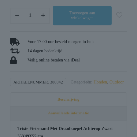
Trixie
Toevoegen aan
winkelwagen
fietsmand
met
draadkoepel
achterop
Voor 17.00 uur besteld morgen in huis
zwart
14 dagen bedenktijd
aantal
Veilig online betalen via iDeal
ARTIKELNUMMER:
380842
Categorieën:
Honden
,
Outdoor
Beschrijving
Aanvullende informatie
Trixie Fietsmand Met Draadkoepel Achterop Zwart
35X49X55 cm