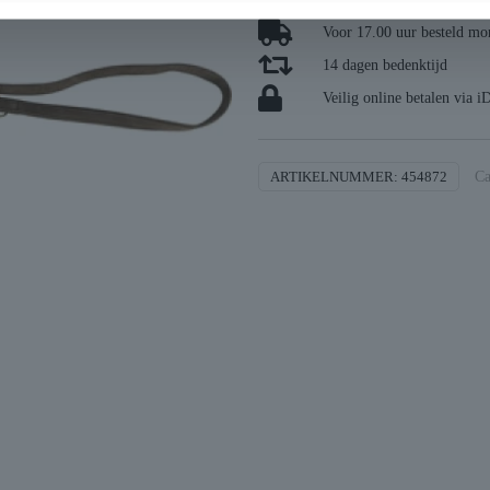
Voor 17.00 uur besteld mor
14 dagen bedenktijd
Veilig online betalen via i
ARTIKELNUMMER:
454872
Ca