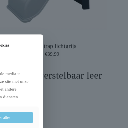
Trixie trap lichtgrijs
okies
€
39,99
iem pure verstelbaar leer
ale media te
ze site met onze
met andere
n diensten.
r alles