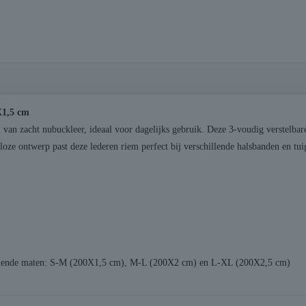
X1,5 cm
van zacht nubuckleer, ideaal voor dagelijks gebruik. Deze 3-voudig verstelbare
oze ontwerp past deze lederen riem perfect bij verschillende halsbanden en tui
chillende maten: S-M (200X1,5 cm), M-L (200X2 cm) en L-XL (200X2,5 cm)