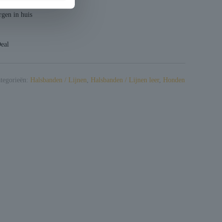
gen in huis
Deal
tegorieën:
Halsbanden / Lijnen
,
Halsbanden / Lijnen leer
,
Honden