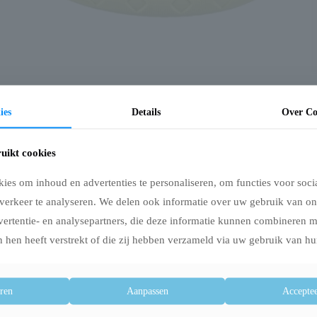
s
Trixie aqua toy ring tpr drijvend assorti
ies
Details
Over Co
€
29,97
uikt cookies
Trixie hondenr
es om inhoud en advertenties te personaliseren, om functies voor soci
verkeer te analyseren. We delen ook informatie over uw gebruik van on
bruin
vertentie- en analysepartners, die deze informatie kunnen combineren 
 hen heeft verstrekt of die zij hebben verzameld via uw gebruik van hu
€
54,99
ren
Aanpassen
Acceptee
Uitverkocht