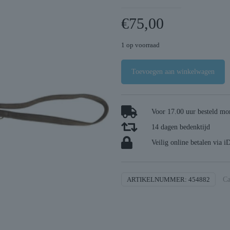
€
75,00
1 op voorraad
Toevoegen aan winkelwagen
Voor 17.00 uur besteld mor
14 dagen bedenktijd
Veilig online betalen via i
ARTIKELNUMMER:
454882
Ca