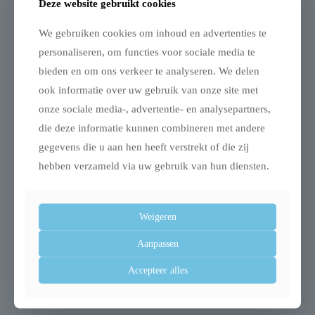
Deze website gebruikt cookies
We gebruiken cookies om inhoud en advertenties te
personaliseren, om functies voor sociale media te
bieden en om ons verkeer te analyseren. We delen
Gerelateerde producten
ook informatie over uw gebruik van onze site met
onze sociale media-, advertentie- en analysepartners,
die deze informatie kunnen combineren met andere
gegevens die u aan hen heeft verstrekt of die zij
hebben verzameld via uw gebruik van hun diensten.
Weigeren
Trixie ren turquoise /
Trixie benche home
Aanpassen
grijs
kennel hond / kat wit
Accepteer alles
€
49,99