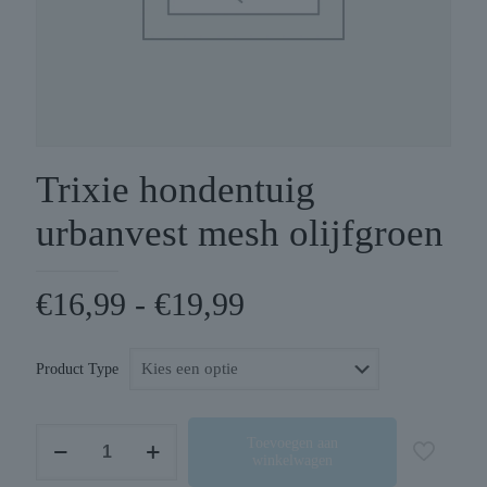
Trixie hondentuig
urbanvest mesh olijfgroen
Prijsklasse:
€
16,99
-
€
19,99
€16,99
tot
Product Type
€19,99
Trixie
Toevoegen aan
winkelwagen
hondentuig