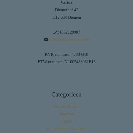
Variox
Diemerhof 42
1112 XN Diemen
31852128987
info@huisdierplaza.com
KVK-nummer: 42084410
BTW-nummer: NL005483061B13
Categorieën
Ons assortiment
Honden
Katten
Knaagdieren / Konijnen