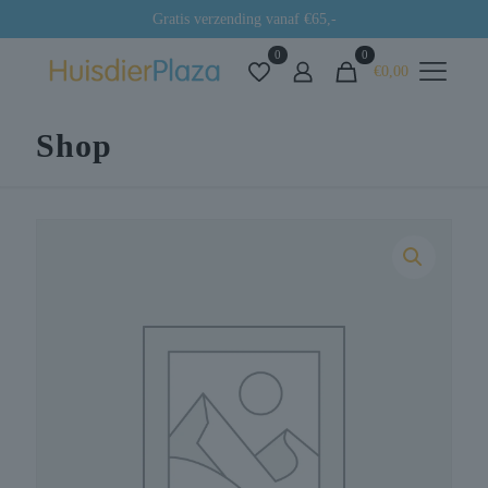
Gratis verzending vanaf €65,-
0
0
€0,00
Shop