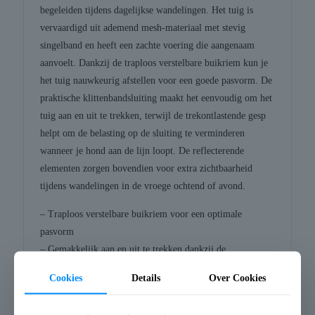
begeleiden tijdens dagelijkse wandelingen. Het tuig is
vervaardigd uit ademend mesh-materiaal met stevig
singelband en heeft een zachte voering die aangenaam
aanvoelt. Dankzij de traploos verstelbare buikriem kun je
het tuig nauwkeurig afstellen voor een goede pasvorm. De
praktische klittenbandsluiting maakt het eenvoudig om het
tuig aan en uit te trekken, terwijl de trekontlastende gesp
helpt om de belasting op de sluiting te verminderen
wanneer je hond aan de lijn loopt. De reflecterende
elementen zorgen bovendien voor extra zichtbaarheid
tijdens wandelingen in de vroege ochtend of avond.
– Traploos verstelbare buikriem voor een optimale
pasvorm
– Gemakkelijk aan en uit te trekken dankzij de
klittenbandsluiting
Cookies
Details
Over Cookies
– Trekontlastende gesp vermindert belasting op de sluiting
Afmetingen: 45-48X2 cm (S)