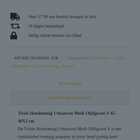
urbanvest
mesh
olijfgroen
Voor 17.00 uur besteld morgen in huis
aantal
14 dagen bedenktijd
Veilig online betalen via iDeal
ARTIKELNUMMER:
N/B
Categorieën:
Halsbanden / Lijnen
,
Halsbanden / Lijnen overig
,
Honden
Beschrijving
Aanvullende informatie
Trixie Hondentuig Urbanvest Mesh Olijfgroen S 45-
48X2 cm
De Trixie Hondentuig Urbanvest Mesh Olijfgroen S is een
comfortabel vesttuig waarmee je jouw hond prettig kunt