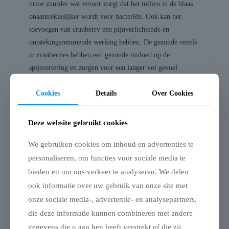
urine zuurder wat ervoor zorgt dat het milieu in de blaas
onaantrekkelijker wordt voor bacteriën. Ook kan het
toevoegen van cranberry een pijnverlichtende en
ontstekingsremmende werking hebben. De gezonde vezels
in cranberries hebben een gezonde invloed op de
spijsvertering en zorgen voor een langer vol gevoel.
Cranberry wordt toegevoegd aan ons hondenvoer omdat
Cookies
Details
Over Cookies
dit een positieve bijdrage zou kunnen leveren aan het
voorkomen van rasspecifieke klachten in relatie tot onder
Deze website gebruikt cookies
andere de spijsvertering, huid, gewrichten, botten en
zenuwfuncties.
We gebruiken cookies om inhoud en advertenties te
personaliseren, om functies voor sociale media te
Mango
bieden en om ons verkeer te analyseren. We delen
Mango behoort tot het geslacht Mangifera en stamt
ook informatie over uw gebruik van onze site met
waarschijnlijk uit het noordoosten van India en Zuidoost-
onze sociale media-, advertentie- en analysepartners,
Azië. Het is een steenvrucht met variërende vormen en
die deze informatie kunnen combineren met andere
groeit aan een boom die een hoogte van 40 meter kan
gegevens die u aan hen heeft verstrekt of die zij