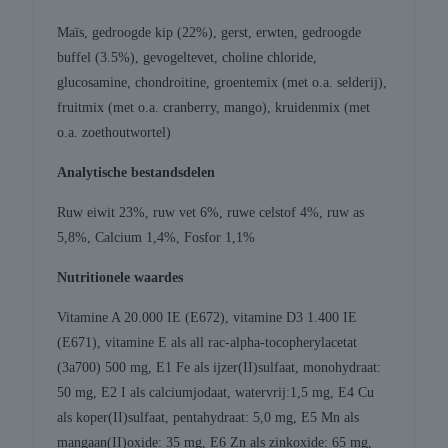
Maïs, gedroogde kip (22%), gerst, erwten, gedroogde
buffel (3.5%), gevogeltevet, choline chloride,
glucosamine, chondroitine, groentemix (met o.a. selderij),
fruitmix (met o.a. cranberry, mango), kruidenmix (met
o.a. zoethoutwortel)
Analytische bestandsdelen
Ruw eiwit 23%, ruw vet 6%, ruwe celstof 4%, ruw as
5,8%, Calcium 1,4%, Fosfor 1,1%
Nutritionele waardes
Vitamine A 20.000 IE (E672), vitamine D3 1.400 IE
(E671), vitamine E als all rac-alpha-tocopherylacetat
(3a700) 500 mg, E1 Fe als ijzer(II)sulfaat, monohydraat:
50 mg, E2 I als calciumjodaat, watervrij:1,5 mg, E4 Cu
als koper(II)sulfaat, pentahydraat: 5,0 mg, E5 Mn als
mangaan(II)oxide: 35 mg, E6 Zn als zinkoxide: 65 mg,