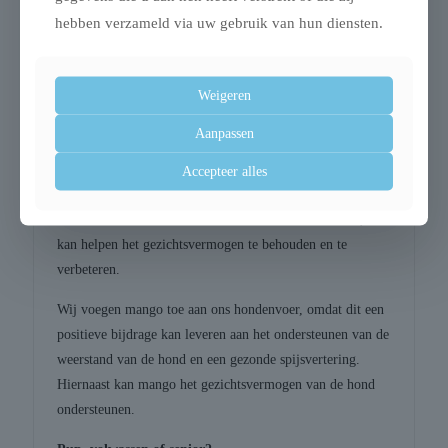
bereiken.
hebben verzameld via uw gebruik van hun diensten.
Deze lekkere zomerse traktatie zit boordevol essentiële
vitamines en mineralen. Zo bevat hij vitamine A, B6, C en
E én is hij rijk aan kalium, bètacaroteen en alfa-caroteen.
Weigeren
Verder bevat mango veel gezonde voedingsvezels die
Aanpassen
bijdragen aan de versterking van het immuunsysteem en
de spijsvertering. De natuurlijke antioxidant (vitamine C)
Accepteer alles
draagt bij aan de ondersteuning van vitale
lichaamsfuncties. Vitamine A zit vol met bètacaroteen, wat
kan helpen het gezichtsvermogen te behouden en te
verbeteren.
Wij voegen mango toe aan ons hondenvoer, omdat dit een
positieve bijdrage kan leveren aan het ondersteunen van de
weerstand van de hond en een gezonde spijsvertering.
Hiernaast kan mango het gezichtsvermogen van de hond
ondersteunen.