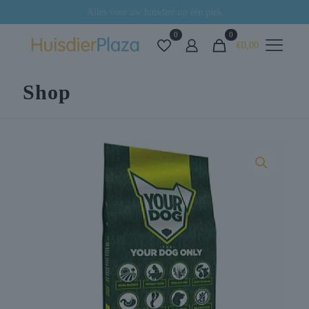
Alles voor uw huisdier op één plek
0
0
€0,00
Shop